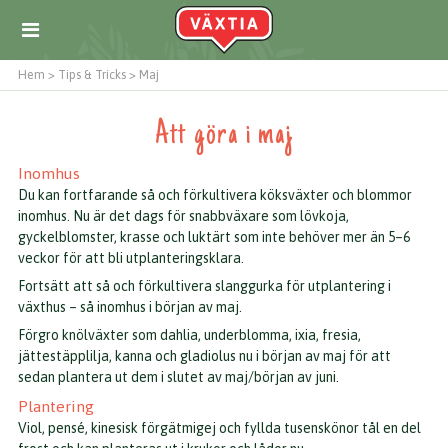
Hem
>
Tips & Tricks
>
Maj
Att göra i maj
Inomhus
Du kan fortfarande så och förkultivera köksväxter och blommor
inomhus. Nu är det dags för snabbväxare som lövkoja,
gyckelblomster, krasse och luktärt som inte behöver mer än 5–6
veckor för att bli utplanteringsklara.
Fortsätt att så och förkultivera slanggurka för utplantering i
växthus – så inomhus i början av maj.
Förgro knölväxter som dahlia, underblomma, ixia, fresia,
jättestäpplilja, kanna och gladiolus nu i början av maj för att
sedan plantera ut dem i slutet av maj/början av juni.
Plantering
Viol, pensé, kinesisk förgätmigej och fyllda tusenskönor tål en del