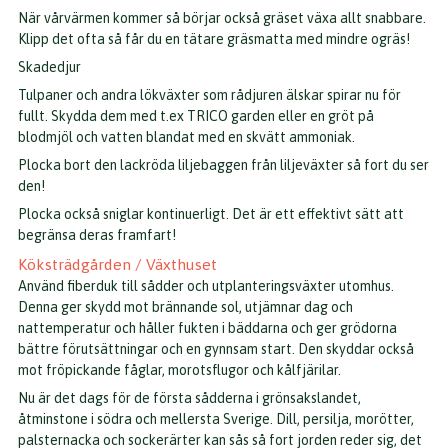
När vårvärmen kommer så börjar också gräset växa allt snabbare.
Klipp det ofta så får du en tätare gräsmatta med mindre ogräs!
Skadedjur
Tulpaner och andra lökväxter som rådjuren älskar spirar nu för
fullt. Skydda dem med t.ex TRICO garden eller en gröt på
blodmjöl och vatten blandat med en skvätt ammoniak.
Plocka bort den lackröda liljebaggen från liljeväxter så fort du ser
den!
Plocka också sniglar kontinuerligt. Det är ett effektivt sätt att
begränsa deras framfart!
Köksträdgården / Växthuset
Använd fiberduk till sådder och utplanteringsväxter utomhus.
Denna ger skydd mot brännande sol, utjämnar dag och
nattemperatur och håller fukten i bäddarna och ger grödorna
bättre förutsättningar och en gynnsam start. Den skyddar också
mot fröpickande fåglar, morotsflugor och kålfjärilar.
Nu är det dags för de första sådderna i grönsakslandet,
åtminstone i södra och mellersta Sverige. Dill, persilja, morötter,
palsternacka och sockerärter kan sås så fort jorden reder sig, det