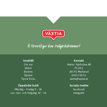
Vi förverkligar dina trädgårdsdrömmar!
Innehåll
Kontakt
Om oss
Växtia i Fjärholma AB
Växter
Pl 2351
Butiken
285 91 Markaryd
Tjänster
0433-719 01
Tips & Tricks
vaxtia@vaxtia.se
Öppettider butik
Sociala medier
Måndag – Fredag 9 – 18
Facebook
Lör-, Sön- och Helgdag 10 – 14
Instagram