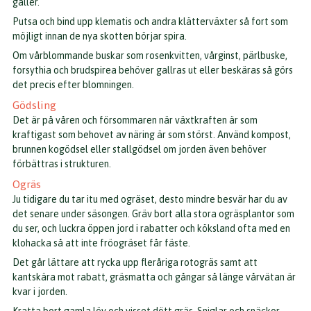
gäller.
Putsa och bind upp klematis och andra klätterväxter så fort som
möjligt innan de nya skotten börjar spira.
Om vårblommande buskar som rosenkvitten, vårginst, pärlbuske,
forsythia och brudspirea behöver gallras ut eller beskäras så görs
det precis efter blomningen.
Gödsling
Det är på våren och försommaren när växtkraften är som
kraftigast som behovet av näring är som störst. Använd kompost,
brunnen kogödsel eller stallgödsel om jorden även behöver
förbättras i strukturen.
Ogräs
Ju tidigare du tar itu med ogräset, desto mindre besvär har du av
det senare under säsongen. Gräv bort alla stora ogräsplantor som
du ser, och luckra öppen jord i rabatter och köksland ofta med en
klohacka så att inte fröogräset får fäste.
Det går lättare att rycka upp fleråriga rotogräs samt att
kantskära mot rabatt, gräsmatta och gångar så länge vårvätan är
kvar i jorden.
Kratta bort gamla löv och visset dött gräs. Sniglar och snäckor