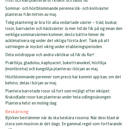
frost och kan planteras ut i krukor och lådor nu.
Sommar- och höstblommande perenna lök- och knölväxter
planteras från mitten av maj.
Tidig plantering är bra för alla vedartade växter – träd, buskar,
rosor, barrväxter och häckväxter. Ju mer tid de får på sig innan den
verkliga sommarvärmen kommer, desto bättre hinner de
acklimatisera sig under det viktiga första året. Tänk på att
vattningen är mycket viktig under etableringsperioden.
Dela snödroppar och andra vårlökar så får du fler!
Praktlilja, gladiolus, kaphyacint, bukettranunkel, höstlilja
(montbretia) och kungslilja planteras i början av maj.
Höstblommande perenner som precis har kommit upp kan, om det
behövs, delas i början av maj.
Plantera barrotade rosor så fort som möjligt efter inköpet.
Krukodlade rosor kan planteras under hela odlingssäsongen.
Plantera helst en molnig dag.
Beskärning
Björken bestämmer när du ska beskära rosorna. När dess blad är
stora som musöron är det dags. En gammal regel som fortfarande