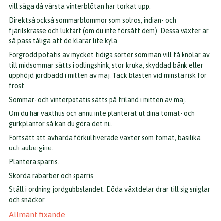
vill säga då värsta vinterblötan har torkat upp.
Direktså också sommarblommor som solros, indian- och
fjärilskrasse och luktärt (om du inte försått dem). Dessa växter är
så pass tåliga att de klarar lite kyla.
Förgrodd potatis av mycket tidiga sorter som man vill få knölar av
till midsommar sätts i odlingshink, stor kruka, skyddad bänk eller
upphöjd jordbädd i mitten av maj. Täck blasten vid minsta risk för
frost.
Sommar- och vinterpotatis sätts på friland i mitten av maj.
Om du har växthus och ännu inte planterat ut dina tomat- och
gurkplantor så kan du göra det nu.
Fortsätt att avhärda förkultiverade växter som tomat, basilika
och aubergine.
Plantera sparris.
Skörda rabarber och sparris.
Ställ i ordning jordgubbslandet. Döda växtdelar drar till sig sniglar
och snäckor.
Allmänt fixande