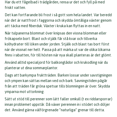
Har du ett fågelbad i trädgården, rensa ur det och fyll på med
friskt vatten.
Det kan fortfarande bli frost i så gott som hela landet. Var beredd
när det är nattfrost i faggorna och skydda ömtåliga växter genom
att täcka med fiberduk. Växter i kruka kan flyttas in en natt.
När tulpanerna blommat över knipsas den vissna blomman eller
frökapseln bort. Blast och stjälk får stå kvar och tillverka
kolhydrater till löken under jorden. Stjälk och blast tas bort först
när de vissnat ner helt. Passa på att märka ut var de olika lökarna
finns i rabatten, för till hösten när nya skall planteras är det glömt.
Använd alltid specialjord för balkonglådor och krukodling när du
planterar ut dina sommarplantor.
Dags att barkympa fruktträden. Barken lossar under savstigningen
och ympen kan sättas mellan ved och bark. Savningstiden pågår
från att träden får gröna spetsar tills blomningen är över. Skydda
ymparna mot uttorkning.
Sätt ut stöd till perenner som lätt faller omkull (t ex riddarsporrar)
innan problemet uppstår. Då växer perennen in i stödet och döljer
det. Använd gärna välförgrenade ”naturliga” grenar till detta.