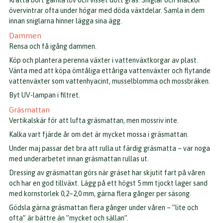
övervintrar ofta under högar med döda växtdelar. Samla in dem
innan sniglarna hinner lägga sina ägg.
Dammen
Rensa och få igång dammen.
Köp och plantera perenna växter i vattenväxtkorgar av plast.
Vänta med att köpa ömtåliga ettåriga vattenväxter och flytande
vattenväxter som vattenhyacint, musselblomma och mossbräken.
Byt UV-lampan i filtret.
Gräsmattan
Vertikalskär för att lufta gräsmattan, men mossriv inte.
Kalka vart fjärde år om det är mycket mossa i gräsmattan.
Under maj passar det bra att rulla ut färdig gräsmatta – var noga
med underarbetet innan gräsmattan rullas ut.
Dressing av gräsmattan görs när gräset har skjutit fart på våren
och har en god tillväxt. Lägg på ett högst 5 mm tjockt lager sand
med kornstorlek 0,2–2,0 mm, gärna flera gånger per säsong.
Gödsla gärna gräsmattan flera gånger under våren – ”lite och
ofta” är bättre än ”mycket och sällan”.