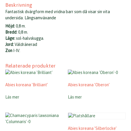
Beskrivning
Fantastisk dvärgform med vridna barr som då visar sin vita
undersida. Långsamväxande
Höjd:
0,8 m.
Bredd:
0,8 m.
Läge:
sol-halvskugga.
Jord:
Väldränerad
Zon
I-IV.
Relaterade produkter
Abies koreana ’Brilliant’
Abies koreana ’Oberon’
Läs mer
Läs mer
Abies koreana ’Silberlocke’