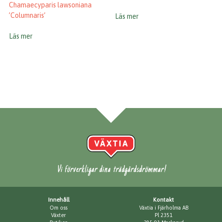
Chamaecyparis lawsoniana
’Columnaris’
Läs mer
Läs mer
Vi förverkligar dina trädgårdsdrömmar!
Innehåll
Kontakt
Om oss
Växtia i Fjärholma AB
Växter
Pl 2351