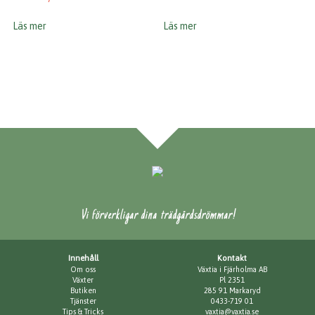
Läs mer
Läs mer
Vi förverkligar dina trädgårdsdrömmar!
Innehåll
Kontakt
Om oss
Växtia i Fjärholma AB
Växter
Pl 2351
Butiken
285 91 Markaryd
Tjänster
0433-719 01
Tips & Tricks
vaxtia@vaxtia.se