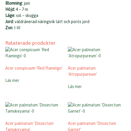
Blomning:
juni
Höjd:
4 – 7 m
Läge:
sol – skugga
Jord:
väldränerad näringsrik lätt och porös jord
Zon:
I-III
Relaterade produkter
Acer conspicuum ’Red Flamingo’
Acer palmatum
’Atropurpureum’
Läs mer
Läs mer
Acer palmatum ’Dissectum
Acer palmatum ’Dissectum
Tamukeyama’
Garnet’