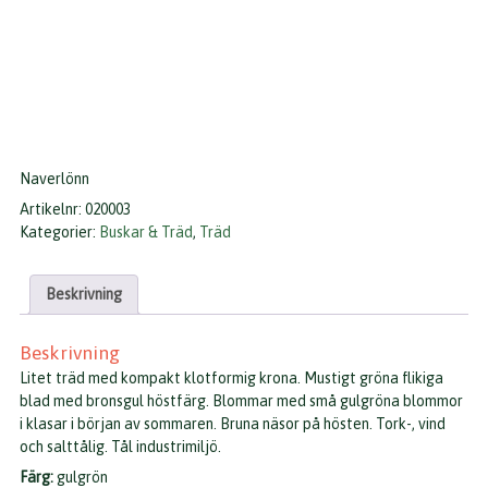
Naverlönn
Artikelnr:
020003
Kategorier:
Buskar & Träd
,
Träd
Beskrivning
Beskrivning
Litet träd med kompakt klotformig krona. Mustigt gröna flikiga
blad med bronsgul höstfärg. Blommar med små gulgröna blommor
i klasar i början av sommaren. Bruna näsor på hösten. Tork-, vind
och salttålig. Tål industrimiljö.
Färg:
gulgrön