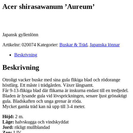
Acer shirasawanum ’Aureum’
Japansk gyllenlönn
Artikelnr:
020074
Kategorier:
Buskar & Träd
,
Japanska lönnar
Beskrivning
Beskrivning
Otroligt vacker buske med sina gula flikiga blad och rödorange
höstfärg. Ett måste i trädgården. Växer långsamt.
Får 9-13-flikiga blad där flikarna är inskurna endast till en tredjedel.
Bladen är lysande gula vid lövsprickningen, senare ljust grönaktigt
gula. Bladskaften och unga grenar är röda.
Mycket gamla träd kan nå upp till 3-4 meter.
Höjd:
2 m.
Läge:
halvskugga och vindskyddat
Jord:
rikligt mullblandad
Zon:
I-IV.