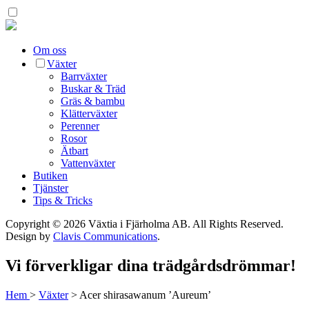
Om oss
Växter
Barrväxter
Buskar & Träd
Gräs & bambu
Klätterväxter
Perenner
Rosor
Ätbart
Vattenväxter
Butiken
Tjänster
Tips & Tricks
Copyright © 2026 Växtia i Fjärholma AB.
All Rights Reserved.
Design by
Clavis Communications
.
Vi förverkligar dina trädgårdsdrömmar!
Hem
>
Växter
>
Acer shirasawanum ’Aureum’