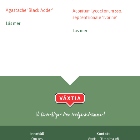
Agastache ’Black Adder’
Aconitum lycoctonum ssp.
septentrionale ’Ivorine’
Läs mer
Läs mer
Vi förverkligar dina trädgårdsdrömmar!
Innehåll
Kontakt
Om oss
Växtia i Fjärholma AB