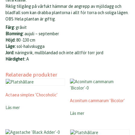
täta klasar.
Riklig tillgång på vårfukt hämmar de angrepp av mjöldagg och
bladfall som kan drabba plantorna i allt för torra och soliga lägen.
OBS Hela plantan är giftig.
Färg:
gråvit
Blomning:
aujuli – september
Höjd:
80 -130 cm
Läge:
sol-halvskugga
Jord:
näringsrik, mullblandad och inte alltför torr jord
Härdighet:
A
Relaterade produkter
Actaea simplex ’Chocoholic’
Aconitum cammarum ’Bicolor’
Läs mer
Läs mer