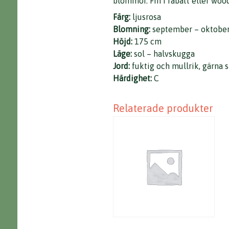
blommor. Fin i rabatt eller woo
Färg:
ljusrosa
Blomning:
september – oktobe
Höjd:
175 cm
Läge:
sol – halvskugga
Jord:
fuktig och mullrik, gärna s
Härdighet:
C
Relaterade produkter