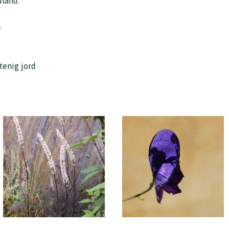
dland.
r
tenig jord