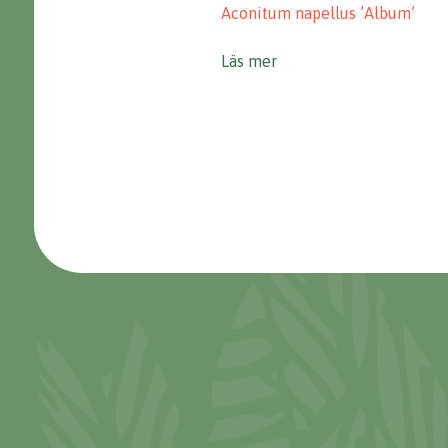
Aconitum napellus ’Album’
Läs mer