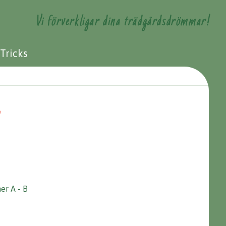
Vi förverkligar dina trädgårdsdrömmar!
 Tricks
’
er A - B