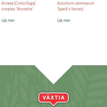
Actaea (Cimicifuga)
Aconitum cammarum
simplex ’Brunette’
’Spark’s Variety’
Läs mer
Läs mer