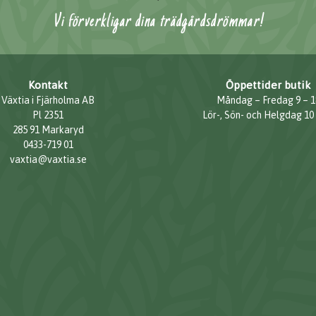
Vi förverkligar dina trädgårdsdrömmar!
Kontakt
Öppettider butik
Växtia i Fjärholma AB
Måndag – Fredag 9 – 1
Pl 2351
Lör-, Sön- och Helgdag 10
285 91 Markaryd
0433-719 01
vaxtia@vaxtia.se