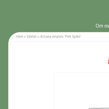
Om os
Hem
>
Växter
>
Actaea simplex ’Pink Spike’