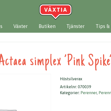
s
Växter
Butiken
Tjänster
Tips &
Actaea simplex ’Pink Spike
Höstsilverax
Artikelnr:
070039
Kategorier:
Perenner
,
Perenn