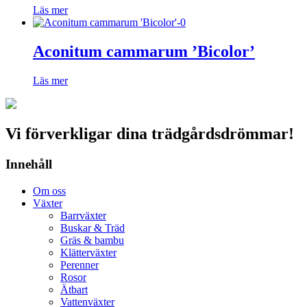
Läs mer
Aconitum cammarum ’Bicolor’
Läs mer
Vi förverkligar dina trädgårdsdrömmar!
Innehåll
Om oss
Växter
Barrväxter
Buskar & Träd
Gräs & bambu
Klätterväxter
Perenner
Rosor
Ätbart
Vattenväxter