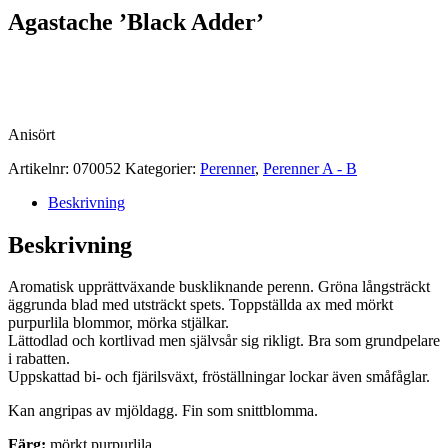
Agastache ’Black Adder’
Anisört
Artikelnr:
070052
Kategorier:
Perenner
,
Perenner A - B
Beskrivning
Beskrivning
Aromatisk upprättväxande buskliknande perenn. Gröna långsträckt
äggrunda blad med utsträckt spets. Toppställda ax med mörkt
purpurlila blommor, mörka stjälkar.
Lättodlad och kortlivad men självsår sig rikligt. Bra som grundpelare
i rabatten.
Uppskattad bi- och fjärilsväxt, fröställningar lockar även småfåglar.
Kan angripas av mjöldagg. Fin som snittblomma.
Färg:
mörkt purpurlila