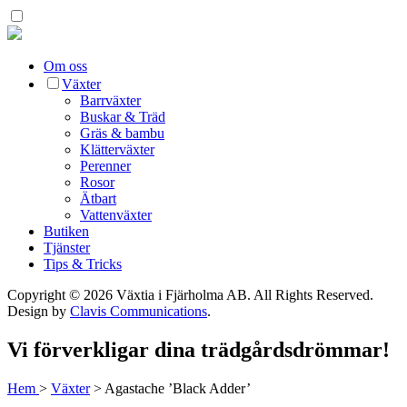
Om oss
Växter
Barrväxter
Buskar & Träd
Gräs & bambu
Klätterväxter
Perenner
Rosor
Ätbart
Vattenväxter
Butiken
Tjänster
Tips & Tricks
Copyright © 2026 Växtia i Fjärholma AB.
All Rights Reserved.
Design by
Clavis Communications
.
Vi förverkligar dina trädgårdsdrömmar!
Hem
>
Växter
>
Agastache ’Black Adder’