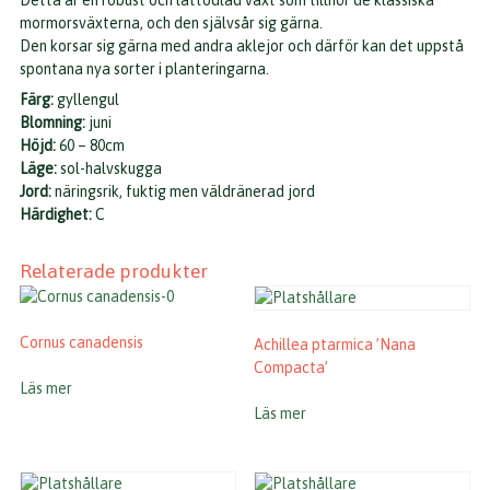
Detta är en robust och lättodlad växt som tillhör de klassiska
mormorsväxterna, och den självsår sig gärna.
Den korsar sig gärna med andra aklejor och därför kan det uppstå
spontana nya sorter i planteringarna.
Färg:
gyllengul
Blomning:
juni
Höjd:
60 – 80cm
Läge:
sol-halvskugga
Jord:
näringsrik, fuktig men väldränerad jord
Härdighet:
C
Relaterade produkter
Cornus canadensis
Achillea ptarmica ’Nana
Compacta’
Läs mer
Läs mer