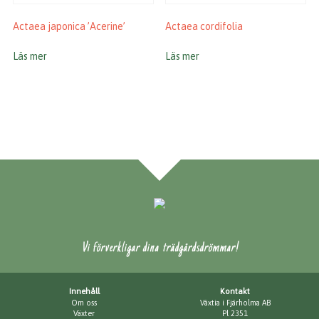
Actaea japonica ’Acerine’
Actaea cordifolia
Läs mer
Läs mer
Vi förverkligar dina trädgårdsdrömmar!
Innehåll
Kontakt
Om oss
Växtia i Fjärholma AB
Växter
Pl 2351