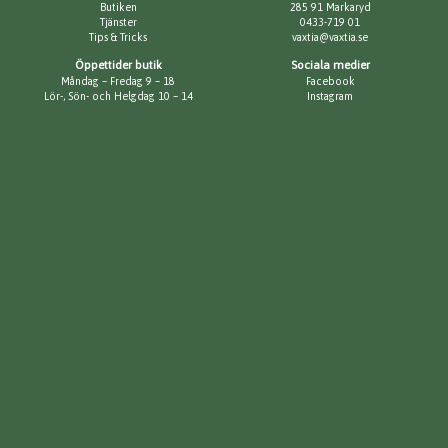
Butiken
285 91 Markaryd
Tjänster
0433-719 01
Tips & Tricks
vaxtia@vaxtia.se
Öppettider butik
Sociala medier
Måndag – Fredag 9 – 18
Facebook
Lör-, Sön- och Helgdag 10 – 14
Instagram