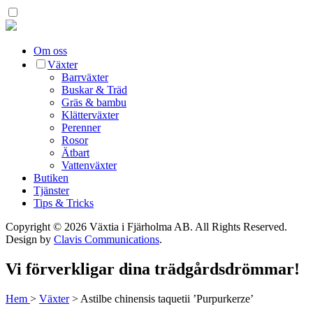
Om oss
Växter
Barrväxter
Buskar & Träd
Gräs & bambu
Klätterväxter
Perenner
Rosor
Ätbart
Vattenväxter
Butiken
Tjänster
Tips & Tricks
Copyright © 2026 Växtia i Fjärholma AB.
All Rights Reserved.
Design by
Clavis Communications
.
Vi förverkligar dina trädgårdsdrömmar!
Hem
>
Växter
>
Astilbe chinensis taquetii ’Purpurkerze’