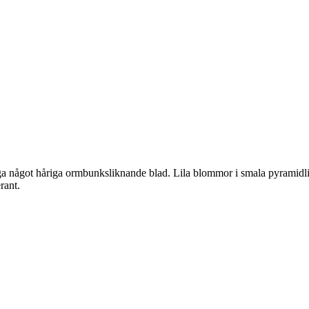
iga något håriga ormbunksliknande blad. Lila blommor i smala pyramid
rant.