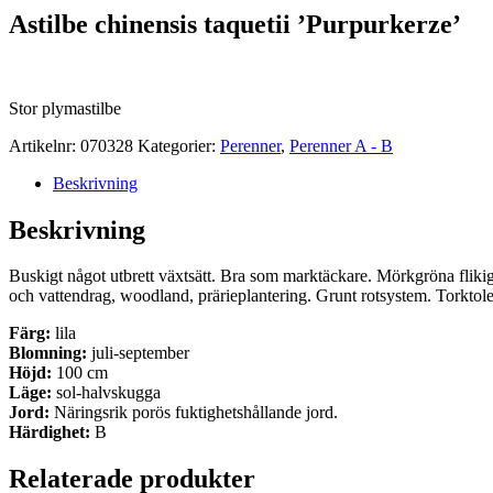
Astilbe chinensis taquetii ’Purpurkerze’
Stor plymastilbe
Artikelnr:
070328
Kategorier:
Perenner
,
Perenner A - B
Beskrivning
Beskrivning
Buskigt något utbrett växtsätt. Bra som marktäckare. Mörkgröna flik
och vattendrag, woodland, prärieplantering. Grunt rotsystem. Torktole
Färg:
lila
Blomning:
juli-september
Höjd:
100 cm
Läge:
sol-halvskugga
Jord:
Näringsrik porös fuktighetshållande jord.
Härdighet:
B
Relaterade produkter