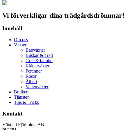
Vi förverkligar dina trädgårdsdrömmar!
Innehåll
Om oss
Växter
Barrväxter
Buskar & Träd
Gräs & bambu
Klätterväxter
Perenner
Rosor
Ätbart
Vattenväxter
Butiken
Tjänster
Tips & Tricks
Kontakt
Växtia i Fjärholma AB
Pl 2351