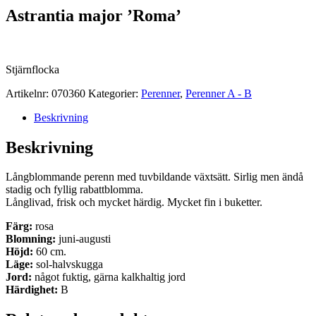
Astrantia major ’Roma’
Stjärnflocka
Artikelnr:
070360
Kategorier:
Perenner
,
Perenner A - B
Beskrivning
Beskrivning
Långblommande perenn med tuvbildande växtsätt. Sirlig men ändå
stadig och fyllig rabattblomma.
Långlivad, frisk och mycket härdig. Mycket fin i buketter.
Färg:
rosa
Blomning:
juni-augusti
Höjd:
60 cm.
Läge:
sol-halvskugga
Jord:
något fuktig, gärna kalkhaltig jord
Härdighet:
B