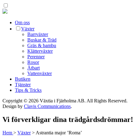
Om oss
Växter
Barrväxter
Buskar & Träd
Gräs & bambu
Klätterväxter
Perenner
Rosor
Ätbart
Vattenväxter
Butiken
Tjänster
Tips & Tricks
Copyright © 2026 Växtia i Fjärholma AB.
All Rights Reserved.
Design by
Clavis Communications
.
Vi förverkligar dina trädgårdsdrömmar!
Hem
>
Växter
>
Astrantia major ’Roma’