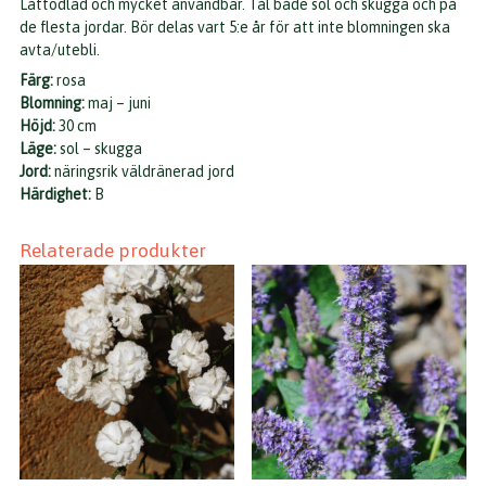
Lättodlad och mycket användbar. Tål både sol och skugga och på
de flesta jordar. Bör delas vart 5:e år för att inte blomningen ska
avta/utebli.
Färg:
rosa
Blomning:
maj – juni
Höjd:
30 cm
Läge:
sol – skugga
Jord:
näringsrik väldränerad jord
Härdighet:
B
Relaterade produkter