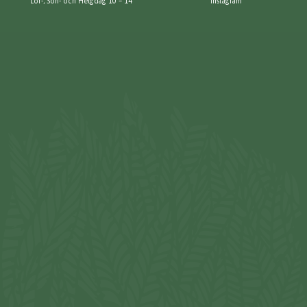
Lör-, Sön- och Helgdag 10 – 14
Instagram