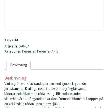
Bergenia
Artikelnr:
070407
Kategorier:
Perenner
,
Perenner A - B
Beskrivning
Beskrivning
Vintergrön marktäckande perenn med tjocka krypande
jordstammar. Kraftiga rosetter av stora grönglänsande
läderartade blad med röda inslag. Blir rödare under
vinterhalvåret. Hängande rosa klockformade blommor i toppen på
en kal kraftig rödanlupen blomstjälk.