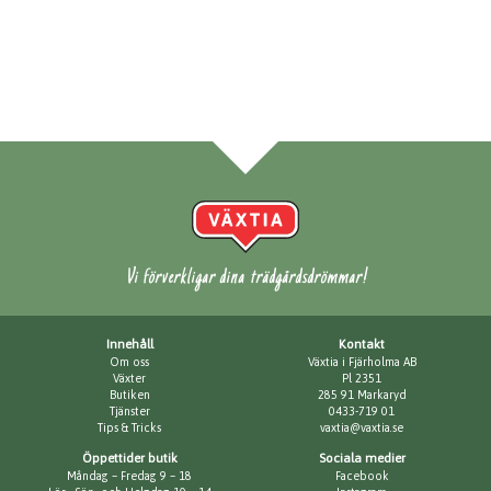
Vi förverkligar dina trädgårdsdrömmar!
Innehåll
Kontakt
Om oss
Växtia i Fjärholma AB
Växter
Pl 2351
Butiken
285 91 Markaryd
Tjänster
0433-719 01
Tips & Tricks
vaxtia@vaxtia.se
Öppettider butik
Sociala medier
Måndag – Fredag 9 – 18
Facebook