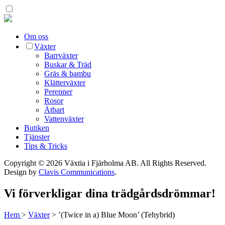
Om oss
Växter
Barrväxter
Buskar & Träd
Gräs & bambu
Klätterväxter
Perenner
Rosor
Ätbart
Vattenväxter
Butiken
Tjänster
Tips & Tricks
Copyright © 2026 Växtia i Fjärholma AB.
All Rights Reserved.
Design by
Clavis Communications
.
Vi förverkligar dina trädgårdsdrömmar!
Hem
>
Växter
>
’(Twice in a) Blue Moon’ (Tehybrid)