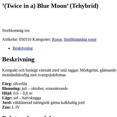
’(Twice in a) Blue Moon’ (Tehybrid)
Storblommig ros
Artikelnr:
050110
Kategorier:
Rosor
,
Storblommiga rosor
Beskrivning
Beskrivning
Kompakt och buskigt växtsätt med små taggar. Mörkgrönt, glänsande läder
motståndskraftig mot svampsjukdomar.
Färg:
silverlila
Blomning:
juli – oktober, remonterande
Höjd:
0,6 – 0,8 m
Läge:
sol – halvskugga
Jord:
väldränerad näringsrik gärna kalkhaltig jord
Zon:
I- IV