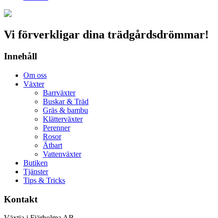
Vi förverkligar dina trädgårdsdrömmar!
Innehåll
Om oss
Växter
Barrväxter
Buskar & Träd
Gräs & bambu
Klätterväxter
Perenner
Rosor
Ätbart
Vattenväxter
Butiken
Tjänster
Tips & Tricks
Kontakt
Växtia i Fjärholma AB