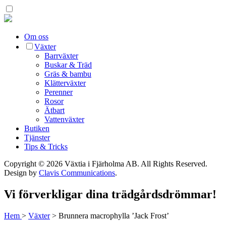
Om oss
Växter
Barrväxter
Buskar & Träd
Gräs & bambu
Klätterväxter
Perenner
Rosor
Ätbart
Vattenväxter
Butiken
Tjänster
Tips & Tricks
Copyright © 2026 Växtia i Fjärholma AB.
All Rights Reserved.
Design by
Clavis Communications
.
Vi förverkligar dina trädgårdsdrömmar!
Hem
>
Växter
>
Brunnera macrophylla ’Jack Frost’