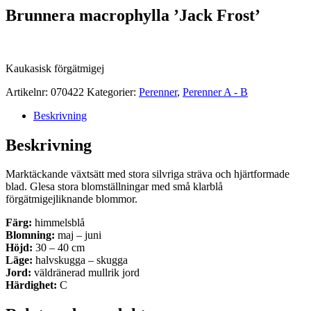
Brunnera macrophylla ’Jack Frost’
Kaukasisk förgätmigej
Artikelnr:
070422
Kategorier:
Perenner
,
Perenner A - B
Beskrivning
Beskrivning
Marktäckande växtsätt med stora silvriga sträva och hjärtformade
blad. Glesa stora blomställningar med små klarblå
förgätmigejliknande blommor.
Färg:
himmelsblå
Blomning:
maj – juni
Höjd:
30 – 40 cm
Läge:
halvskugga – skugga
Jord:
väldränerad mullrik jord
Härdighet:
C