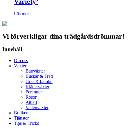
Variety’
Läs mer
Vi förverkligar dina trädgårdsdrömmar!
Innehåll
Om oss
Växter
Barrväxter
Buskar & Träd
Gräs & bambu
Klätterväxter
Perenner
Rosor
Ätbart
Vattenväxter
Butiken
Tjänster
Tips & Tricks