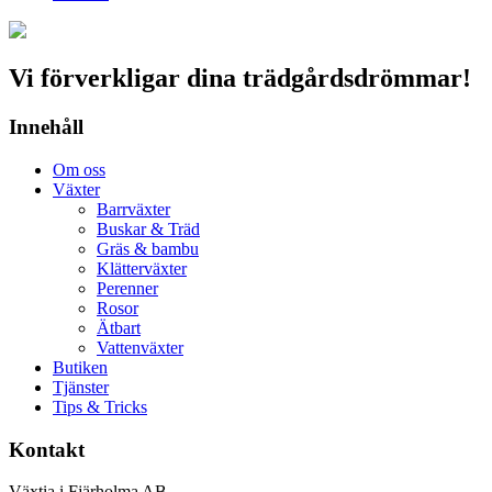
Vi förverkligar dina trädgårdsdrömmar!
Innehåll
Om oss
Växter
Barrväxter
Buskar & Träd
Gräs & bambu
Klätterväxter
Perenner
Rosor
Ätbart
Vattenväxter
Butiken
Tjänster
Tips & Tricks
Kontakt
Växtia i Fjärholma AB