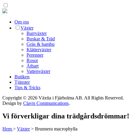
Om oss
Växter
Barrväxter
Buskar & Träd
Gräs & bambu
Klätterväxter
Perenner
Rosor
Ätbart
Vattenväxter
Butiken
Tjänster
Tips & Tricks
Copyright © 2026 Växtia i Fjärholma AB.
All Rights Reserved.
Design by
Clavis Communications
.
Vi förverkligar dina trädgårdsdrömmar!
Hem
>
Växter
>
Brunnera macrophylla