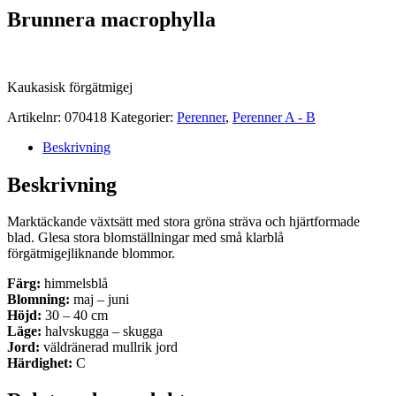
Brunnera macrophylla
Kaukasisk förgätmigej
Artikelnr:
070418
Kategorier:
Perenner
,
Perenner A - B
Beskrivning
Beskrivning
Marktäckande växtsätt med stora gröna sträva och hjärtformade
blad. Glesa stora blomställningar med små klarblå
förgätmigejliknande blommor.
Färg:
himmelsblå
Blomning:
maj – juni
Höjd:
30 – 40 cm
Läge:
halvskugga – skugga
Jord:
väldränerad mullrik jord
Härdighet:
C