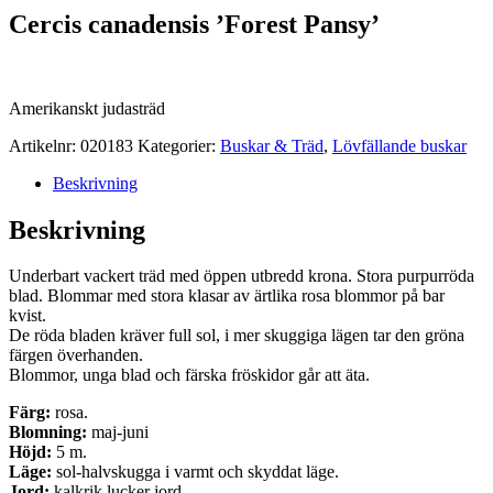
Cercis canadensis ’Forest Pansy’
Amerikanskt judasträd
Artikelnr:
020183
Kategorier:
Buskar & Träd
,
Lövfällande buskar
Beskrivning
Beskrivning
Underbart vackert träd med öppen utbredd krona. Stora purpurröda
blad. Blommar med stora klasar av ärtlika rosa blommor på bar
kvist.
De röda bladen kräver full sol, i mer skuggiga lägen tar den gröna
färgen överhanden.
Blommor, unga blad och färska fröskidor går att äta.
Färg:
rosa.
Blomning:
maj-juni
Höjd:
5 m.
Läge:
sol-halvskugga i varmt och skyddat läge.
Jord:
kalkrik lucker jord