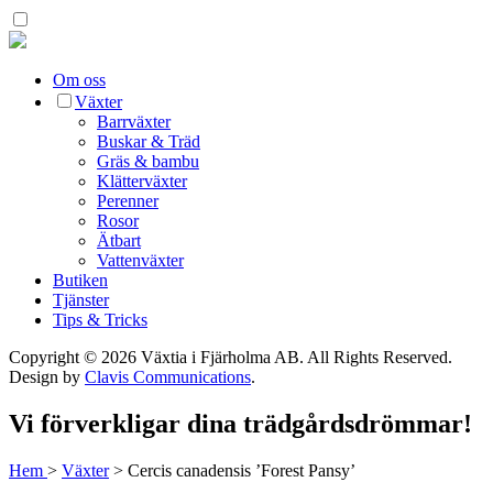
Om oss
Växter
Barrväxter
Buskar & Träd
Gräs & bambu
Klätterväxter
Perenner
Rosor
Ätbart
Vattenväxter
Butiken
Tjänster
Tips & Tricks
Copyright © 2026 Växtia i Fjärholma AB.
All Rights Reserved.
Design by
Clavis Communications
.
Vi förverkligar dina trädgårdsdrömmar!
Hem
>
Växter
>
Cercis canadensis ’Forest Pansy’