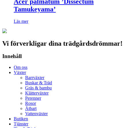
Acer palmatum ’Dissectum
Tamukeyama’
Läs mer
Vi förverkligar dina trädgårdsdrömmar!
Innehåll
Om oss
Växter
Barrväxter
Buskar & Träd
Gräs & bambu
Klätterväxter
Perenner
Rosor
Ätbart
Vattenväxter
Butiken
Tjänster