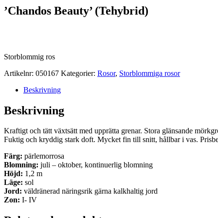
’Chandos Beauty’ (Tehybrid)
Storblommig ros
Artikelnr:
050167
Kategorier:
Rosor
,
Storblommiga rosor
Beskrivning
Beskrivning
Kraftigt och tätt växtsätt med upprätta grenar. Stora glänsande mör
Fuktig och kryddig stark doft. Mycket fin till snitt, hållbar i vas. Pris
Färg:
pärlemorrosa
Blomning:
juli – oktober, kontinuerlig blomning
Höjd:
1,2 m
Läge:
sol
Jord:
väldränerad näringsrik gärna kalkhaltig jord
Zon:
I- IV