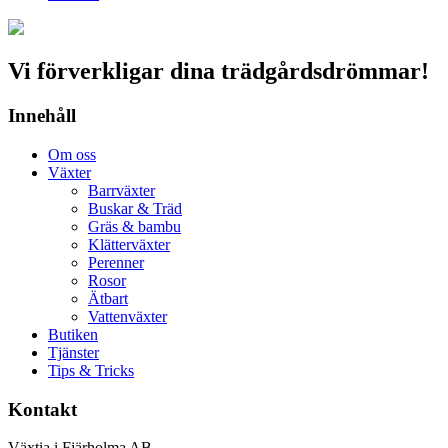
Vi förverkligar dina trädgårdsdrömmar!
Innehåll
Om oss
Växter
Barrväxter
Buskar & Träd
Gräs & bambu
Klätterväxter
Perenner
Rosor
Ätbart
Vattenväxter
Butiken
Tjänster
Tips & Tricks
Kontakt
Växtia i Fjärholma AB