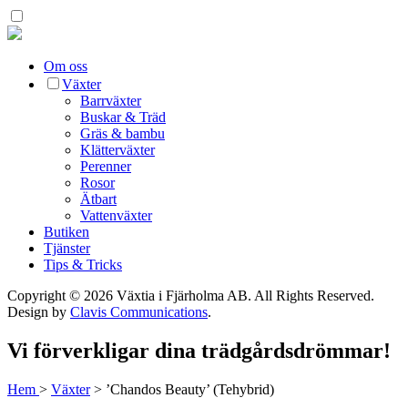
Om oss
Växter
Barrväxter
Buskar & Träd
Gräs & bambu
Klätterväxter
Perenner
Rosor
Ätbart
Vattenväxter
Butiken
Tjänster
Tips & Tricks
Copyright © 2026 Växtia i Fjärholma AB.
All Rights Reserved.
Design by
Clavis Communications
.
Vi förverkligar dina trädgårdsdrömmar!
Hem
>
Växter
>
’Chandos Beauty’ (Tehybrid)