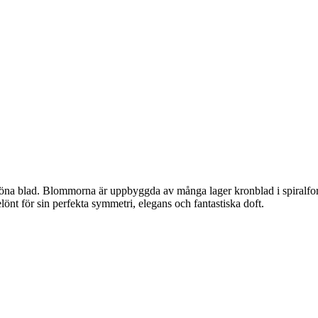
kgröna blad. Blommorna är uppbyggda av många lager kronblad i spiralf
belönt för sin perfekta symmetri, elegans och fantastiska doft.