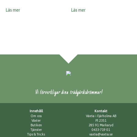
Läs mer
Läs mer
Vi förverkligar dina trädgårdsdrömmar!
Innehåll
Kontakt
Om oss
Växtia i Fjärholma AB
Växter
Pl 2351
Butiken
285 91 Markaryd
Tjänster
0433-719 01
Tips & Tricks
vaxtia@vaxtia.se