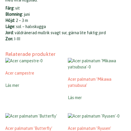
med vita högblad.
Färg:
vit
Blomning:
juni
Höjd:
2 – 3 m
Läge:
sol – halvskugga
Jord:
väldränerad mullrik svagt sur, gärna lite fuktig jord
Zon:
I-III
Relaterade produkter
Acer campestre
Acer palmatum ’Mikawa
Läs mer
yatsubusa’
Läs mer
Acer palmatum ’Butterfly’
Acer palmatum ’Ryusen’