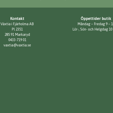
Kontakt
Öppettider butik
Växtia i Fjärholma AB
Måndag – Fredag 9 – 1
Pl 2351
Lör-, Sön- och Helgdag 10
285 91 Markaryd
0433-719 01
vaxtia@vaxtia.se