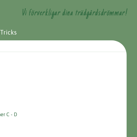
Vi förverkligar dina trädgårdsdrömmar!
 Tricks
er C - D