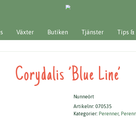
s
Växter
Butiken
Tjänster
Tips &
Corydalis ’Blue Line’
Nunneört
Artikelnr:
070535
Kategorier:
Perenner
,
Perenn