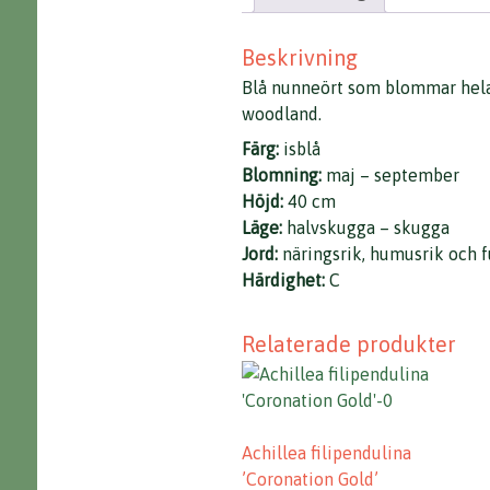
Beskrivning
Blå nunneört som blommar hela 
woodland.
Färg:
isblå
Blomning:
maj – september
Höjd:
40 cm
Läge:
halvskugga – skugga
Jord:
näringsrik, humusrik och 
Härdighet:
C
Relaterade produkter
Achillea filipendulina
’Coronation Gold’