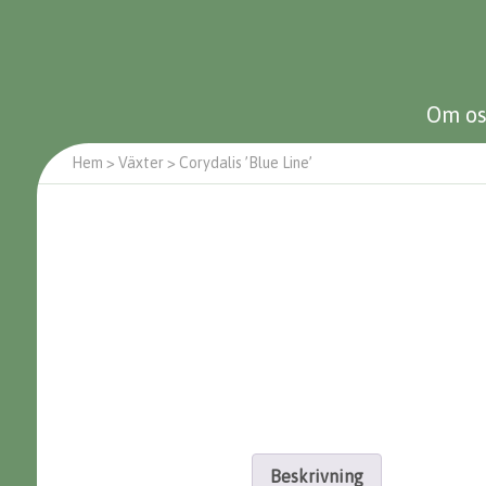
Om os
Hem
>
Växter
>
Corydalis ’Blue Line’
Beskrivning