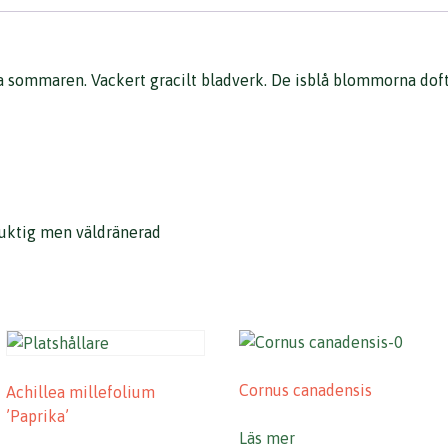
sommaren. Vackert gracilt bladverk. De isblå blommorna dofta
fuktig men väldränerad
Cornus canadensis
Achillea millefolium
’Paprika’
Läs mer