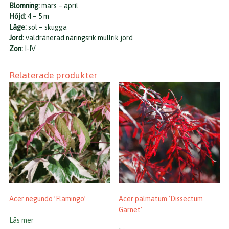
Blomning:
mars – april
Höjd:
4 – 5 m
Läge:
sol – skugga
Jord:
väldränerad näringsrik mullrik jord
Zon:
I-IV
Relaterade produkter
Acer negundo ’Flamingo’
Acer palmatum ’Dissectum
Garnet’
Läs mer