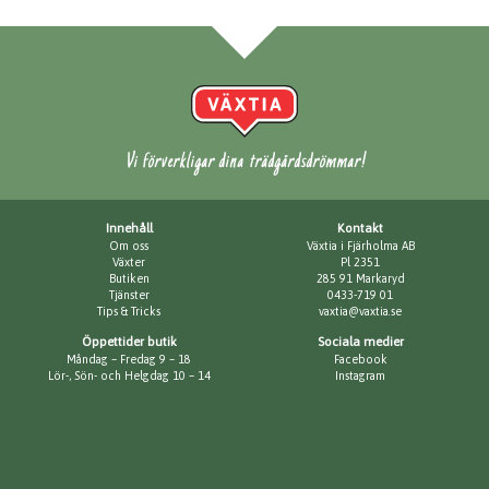
Vi förverkligar dina trädgårdsdrömmar!
Innehåll
Kontakt
Om oss
Växtia i Fjärholma AB
Växter
Pl 2351
Butiken
285 91 Markaryd
Tjänster
0433-719 01
Tips & Tricks
vaxtia@vaxtia.se
Öppettider butik
Sociala medier
Måndag – Fredag 9 – 18
Facebook
Lör-, Sön- och Helgdag 10 – 14
Instagram