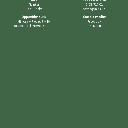
Butiken
285 91 Markaryd
Tjänster
0433-719 01
Tips & Tricks
vaxtia@vaxtia.se
Öppettider butik
Sociala medier
Måndag – Fredag 9 – 18
Facebook
Lör-, Sön- och Helgdag 10 – 14
Instagram