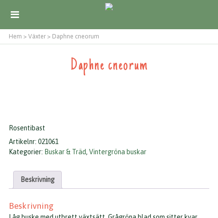
Hem
>
Växter
>
Daphne cneorum
Daphne cneorum
Rosentibast
Artikelnr:
021061
Kategorier:
Buskar & Träd
,
Vintergröna buskar
Beskrivning
Beskrivning
Låg buske med utbrett växtsätt. Grågröna blad som sitter kvar