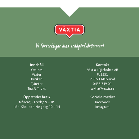
Vi förverkligar dina trädgårdsdrömmar!
Innehåll
Kontakt
Om oss
Växtia i Fjärholma AB
Växter
Pl 2351
Butiken
285 91 Markaryd
Tjänster
0433-719 01
Tips & Tricks
vaxtia@vaxtia.se
Öppettider butik
Sociala medier
Måndag – Fredag 9 – 18
Facebook
Lör-, Sön- och Helgdag 10 – 14
Instagram