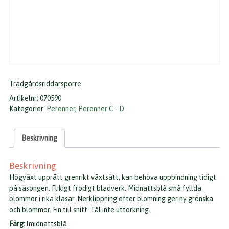
Trädgårdsriddarsporre
Artikelnr:
070590
Kategorier:
Perenner
,
Perenner C - D
Beskrivning
Beskrivning
Högväxt upprätt grenrikt växtsätt, kan behöva uppbindning tidigt
på säsongen. Flikigt frodigt bladverk. Midnattsblå små fyllda
blommor i rika klasar. Nerklippning efter blomning ger ny grönska
och blommor. Fin till snitt. Tål inte uttorkning.
Färg:
lmidnattsblå