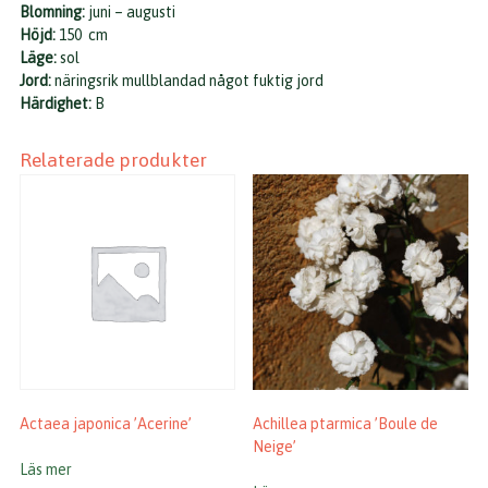
Blomning:
juni – augusti
Höjd:
150 cm
Läge:
sol
Jord:
näringsrik mullblandad något fuktig jord
Härdighet:
B
Relaterade produkter
Actaea japonica ’Acerine’
Achillea ptarmica ’Boule de
Neige’
Läs mer