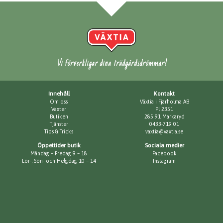
Vi förverkligar dina trädgårdsdrömmar!
Innehåll
Kontakt
Om oss
Växtia i Fjärholma AB
Växter
Pl 2351
Butiken
285 91 Markaryd
Tjänster
0433-719 01
Tips & Tricks
vaxtia@vaxtia.se
Öppettider butik
Sociala medier
Måndag – Fredag 9 – 18
Facebook
Lör-, Sön- och Helgdag 10 – 14
Instagram