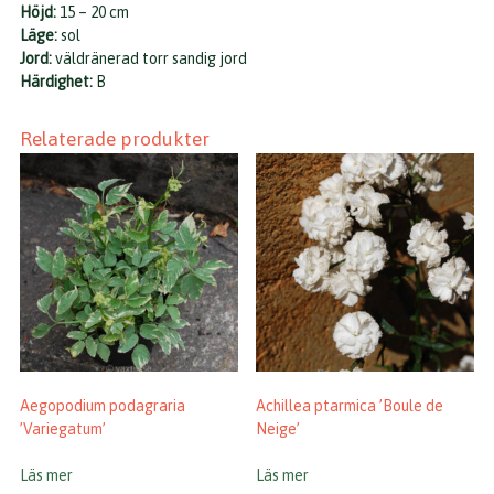
Höjd:
15 – 20 cm
Läge:
sol
Jord:
väldränerad torr sandig jord
Härdighet:
B
Relaterade produkter
Aegopodium podagraria
Achillea ptarmica ’Boule de
’Variegatum’
Neige’
Läs mer
Läs mer