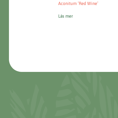
Aconitum ’Red Wine’
Läs mer