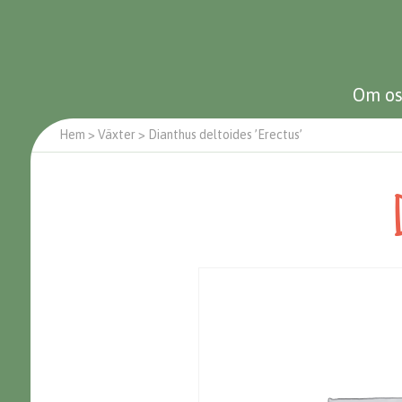
Om os
Hem
>
Växter
>
Dianthus deltoides ’Erectus’