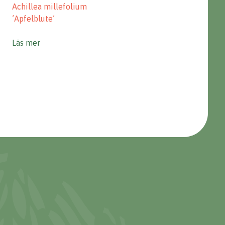
Achillea millefolium
’Apfelblute’
Läs mer