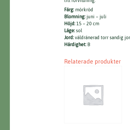
till förvildning.
Färg:
mörkröd
Blomning:
juni – juli
Höjd:
15 – 20 cm
Läge:
sol
Jord:
väldränerad torr sandig jo
Härdighet:
B
Relaterade produkter