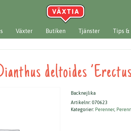
s
Växter
Butiken
Tjänster
Tips &
Dianthus deltoides ’Erectus
Backnejlika
Artikelnr:
070623
Kategorier:
Perenner
,
Perenn