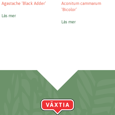
Agastache ’Black Adder’
Aconitum cammarum
’Bicolor’
Läs mer
Läs mer