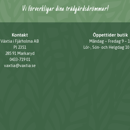
Vi förverkligar dina trädgårdsdrömmar!
Kontakt
Öppettider butik
Växtia i Fjärholma AB
Måndag – Fredag 9 – 1
Pl 2351
Lör-, Sön- och Helgdag 10
285 91 Markaryd
0433-719 01
vaxtia@vaxtia.se