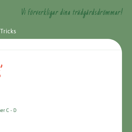
Vi förverkligar dina trädgårdsdrömmar!
 Tricks
’
er C - D