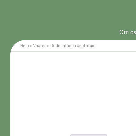
Om os
Hem
>
Växter
>
Dodecatheon dentatum