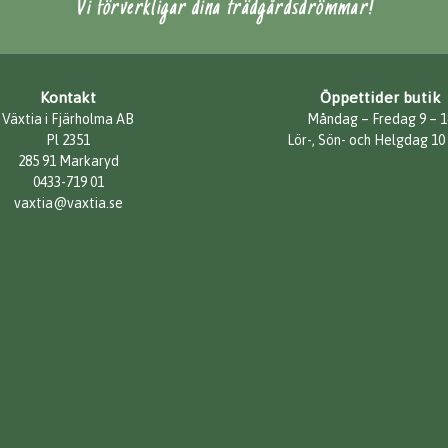
Vi förverkligar dina trädgårdsdrömmar!
Kontakt
Öppettider butik
Växtia i Fjärholma AB
Måndag – Fredag 9 – 1
Pl 2351
Lör-, Sön- och Helgdag 10
285 91 Markaryd
0433-719 01
vaxtia@vaxtia.se