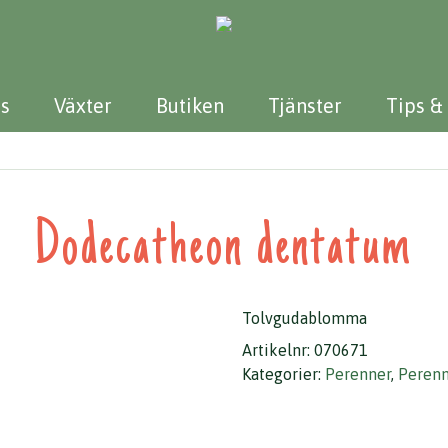
s
Växter
Butiken
Tjänster
Tips &
Dodecatheon dentatum
Tolvgudablomma
Artikelnr:
070671
Kategorier:
Perenner
,
Perenn