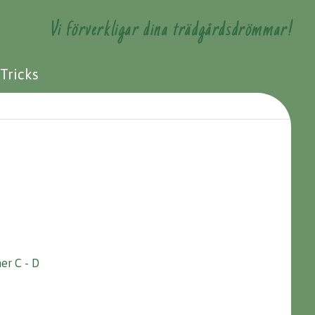
Vi förverkligar dina trädgårdsdrömmar!
 Tricks
er C - D