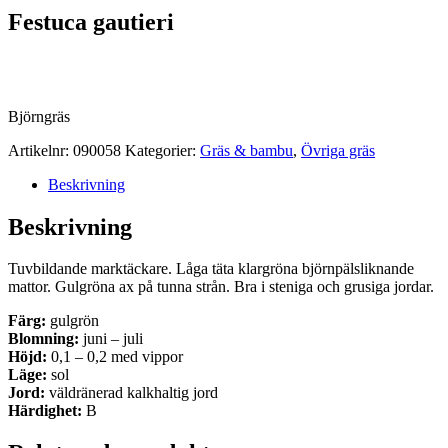
Festuca gautieri
Björngräs
Artikelnr:
090058
Kategorier:
Gräs & bambu
,
Övriga gräs
Beskrivning
Beskrivning
Tuvbildande marktäckare. Låga täta klargröna björnpälsliknande
mattor. Gulgröna ax på tunna strån. Bra i steniga och grusiga jordar.
Färg:
gulgrön
Blomning:
juni – juli
Höjd:
0,1 – 0,2 med vippor
Läge:
sol
Jord:
väldränerad kalkhaltig jord
Härdighet:
B