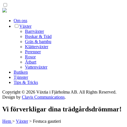
Om oss
Växter
Barrväxter
Buskar & Träd
Gräs & bambu
Klätterväxter
Perenner
Rosor
Ätbart
Vattenväxter
Butiken
Tjänster
Tips & Tricks
Copyright © 2026 Växtia i Fjärholma AB.
All Rights Reserved.
Design by
Clavis Communications
.
Vi förverkligar dina trädgårdsdrömmar!
Hem
>
Växter
>
Festuca gautieri