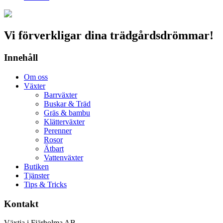
Vi förverkligar dina trädgårdsdrömmar!
Innehåll
Om oss
Växter
Barrväxter
Buskar & Träd
Gräs & bambu
Klätterväxter
Perenner
Rosor
Ätbart
Vattenväxter
Butiken
Tjänster
Tips & Tricks
Kontakt
Växtia i Fjärholma AB