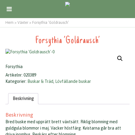
Hem
>
Växter
>
Forsythia ’Goldrausch’
Forsythia ’Goldrausch’
Forsythia
Artikelnr:
020389
Kategorier:
Buskar & Träd
,
Lövfällande buskar
Beskrivning
Beskrivning
Bred buske med upprätt brett växtsätt. Riklig blomning med
guldgula blommor i maj. Vacker höstfärg. Kvistarna går bra att
driva inomhus. Beskärs efter blomning.