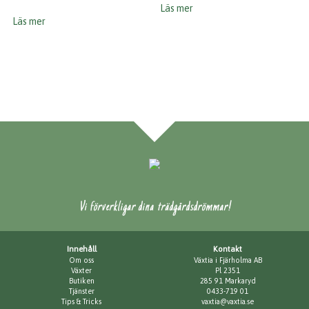
Läs mer
Läs mer
Vi förverkligar dina trädgårdsdrömmar!
Innehåll
Kontakt
Om oss
Växtia i Fjärholma AB
Växter
Pl 2351
Butiken
285 91 Markaryd
Tjänster
0433-719 01
Tips & Tricks
vaxtia@vaxtia.se