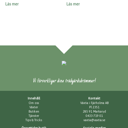
Läs mer
Läs mer
Vi förverkligar dina trädgårdsdrömmar!
Innehåll
Kontakt
Om oss
Växtia i Fjärholma AB
Växter
Pl 2351
Butiken
285 91 Markaryd
Tjänster
0433-719 01
Tips & Tricks
vaxtia@vaxtia.se
Öppettider butik
Sociala medier