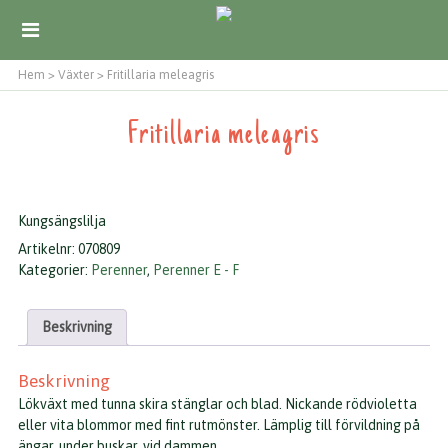
Hem
>
Växter
>
Fritillaria meleagris
Fritillaria meleagris
Kungsängslilja
Artikelnr:
070809
Kategorier:
Perenner
,
Perenner E - F
Beskrivning
Beskrivning
Lökväxt med tunna skira stänglar och blad. Nickande rödvioletta
eller vita blommor med fint rutmönster. Lämplig till förvildning på
ängar, under buskar, vid dammen.