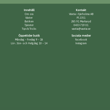
Innehåll
Kontakt
Om oss
Växtia i Fjärholma AB
Växter
Pl 2351
Butiken
285 91 Markaryd
Tjänster
0433-719 01
Tips & Tricks
vaxtia@vaxtia.se
Öppettider butik
Sociala medier
Måndag – Fredag 9 – 18
Facebook
Lör-, Sön- och Helgdag 10 – 14
Instagram