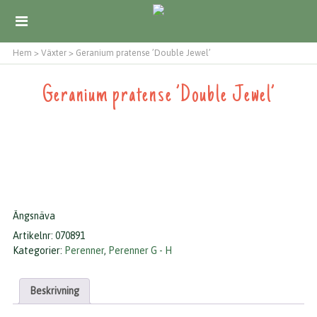
Hem
>
Växter
>
Geranium pratense ’Double Jewel’
Geranium pratense ’Double Jewel’
Ängsnäva
Artikelnr:
070891
Kategorier:
Perenner
,
Perenner G - H
Beskrivning