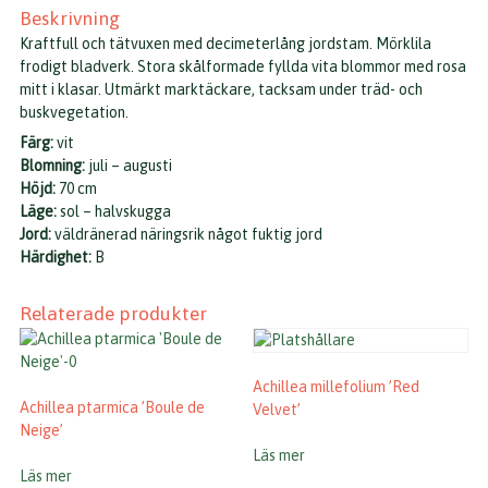
Beskrivning
Kraftfull och tätvuxen med decimeterlång jordstam. Mörklila
frodigt bladverk. Stora skålformade fyllda vita blommor med rosa
mitt i klasar. Utmärkt marktäckare, tacksam under träd- och
buskvegetation.
Färg:
vit
Blomning:
juli – augusti
Höjd:
70 cm
Läge:
sol – halvskugga
Jord:
väldränerad näringsrik något fuktig jord
Härdighet:
B
Relaterade produkter
Achillea millefolium ’Red
Achillea ptarmica ’Boule de
Velvet’
Neige’
Läs mer
Läs mer