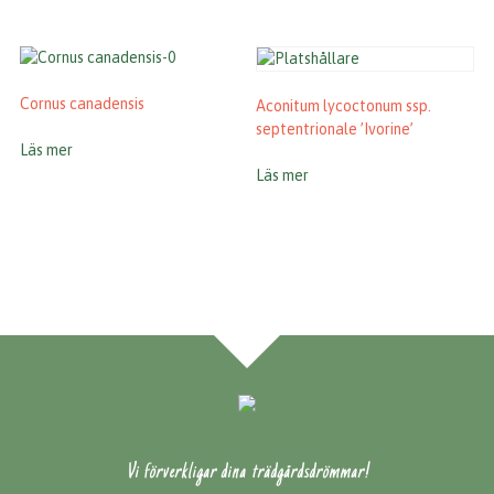
Cornus canadensis
Aconitum lycoctonum ssp.
septentrionale ’Ivorine’
Läs mer
Läs mer
Vi förverkligar dina trädgårdsdrömmar!