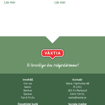
Läs mer
Läs mer
Vi förverkligar dina trädgårdsdrömmar!
Innehåll
Kontakt
Om oss
Växtia i Fjärholma AB
Växter
Pl 2351
Butiken
285 91 Markaryd
Tjänster
0433-719 01
Tips & Tricks
vaxtia@vaxtia.se
Öppettider butik
Sociala medier