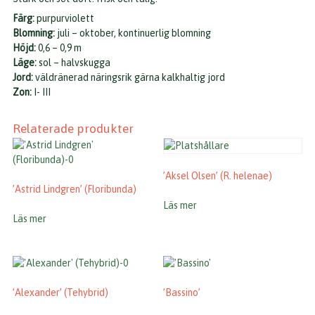
Färg:
purpurviolett
Blomning:
juli – oktober, kontinuerlig blomning
Höjd:
0,6 – 0,9 m
Läge:
sol – halvskugga
Jord:
väldränerad näringsrik gärna kalkhaltig jord
Zon:
I- III
Relaterade produkter
’Aksel Olsen’ (R. helenae)
’Astrid Lindgren’ (Floribunda)
Läs mer
Läs mer
’Alexander’ (Tehybrid)
’Bassino’