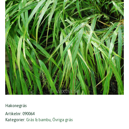
Hakonegräs
Artikelnr:
090064
Kategorier:
Gräs & bambu
,
Övriga gräs