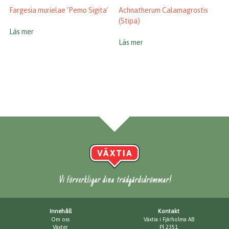
Fargesia murielae ’Pemo Sigita’
Achnatherum Calamagrostis
(Stipa)
Läs mer
Läs mer
Vi förverkligar dina trädgårdsdrömmar!
Innehåll
Kontakt
Om oss
Växtia i Fjärholma AB
Växter
Pl 2351