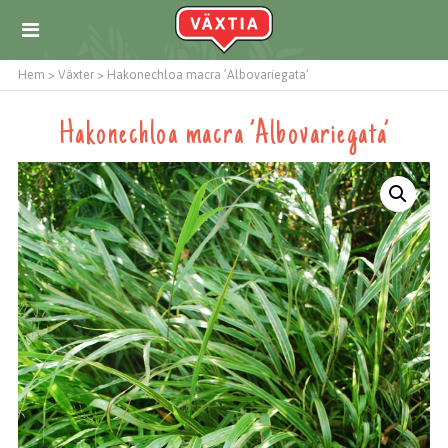
Hem
>
Växter
>
Hakonechloa macra ’Albovariegata’
Hakonechloa macra ’Albovariegata’