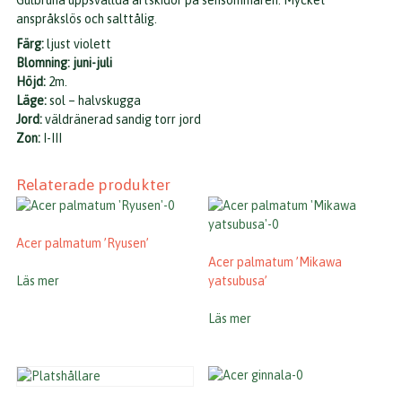
Gulbruna uppsvällda ärtskidor på sensommaren. Mycket
anspråkslös och salttålig.
Färg:
ljust violett
Blomning: juni-juli
Höjd:
2m.
Läge:
sol – halvskugga
Jord:
väldränerad sandig torr jord
Zon:
I-III
Relaterade produkter
Acer palmatum ’Ryusen’
Acer palmatum ’Mikawa
Läs mer
yatsubusa’
Läs mer