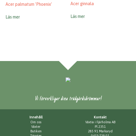
Acer ginnala
Acer palmatum ’Phoenix’
Läs mer
Läs mer
Vi förverkligar dina trädgårdsdrömmar!
Innehåll
Kontakt
Om oss
Växtia i Fjärholma AB
Växter
Pl 2351
Butiken
285 91 Markaryd
Tjänster
0433-719 01