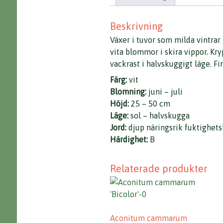
Beskrivning
Växer i tuvor som milda vintrar
vita blommor i skira vippor. Kr
vackrast i halvskuggigt läge. F
Färg:
vit
Blomning:
juni – juli
Höjd:
25 – 50 cm
Läge:
sol – halvskugga
Jord:
djup näringsrik fuktighets
Härdighet:
B
Relaterade produkter
Aconitum cammarum