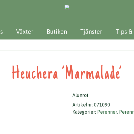
s
Växter
Butiken
Tjänster
Tips &
Heuchera ’Marmalade’
Alunrot
Artikelnr:
071090
Kategorier:
Perenner
,
Perenn