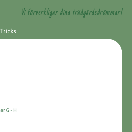
Vi förverkligar dina trädgårdsdrömmar!
 Tricks
er G - H