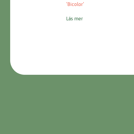
’Bicolor’
Läs mer