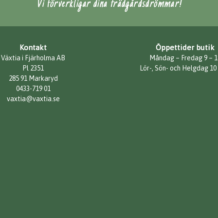
Vi förverkligar dina trädgårdsdrömmar!
Kontakt
Öppettider butik
Växtia i Fjärholma AB
Måndag – Fredag 9 – 1
Pl 2351
Lör-, Sön- och Helgdag 10
285 91 Markaryd
0433-719 01
vaxtia@vaxtia.se