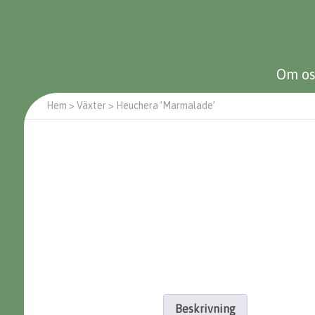
Om os
Hem
>
Växter
>
Heuchera ’Marmalade’
Beskrivning