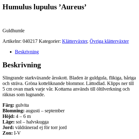
Humulus lupulus ’Aureus’
Guldhumle
Artikelnr:
040217
Kategorier:
Klätterväxter
,
Övriga klätterväxter
Beskrivning
Beskrivning
Slingrande starkväxande årsskott. Bladen är guldgula, flikiga, håriga
och sträva. Gröna kotteliknande blommor. Lättodlad. Klipps ner till
5 cm ovan mark varje vår. Kottarna används till öltilverkning och
räknas som lugnande.
Färg:
gulvita
Blomning:
augusti – september
Höjd:
4 – 6 m
Läge:
sol – halvskugga
Jord:
väldränerad ej för torr jord
Zon:
I-V