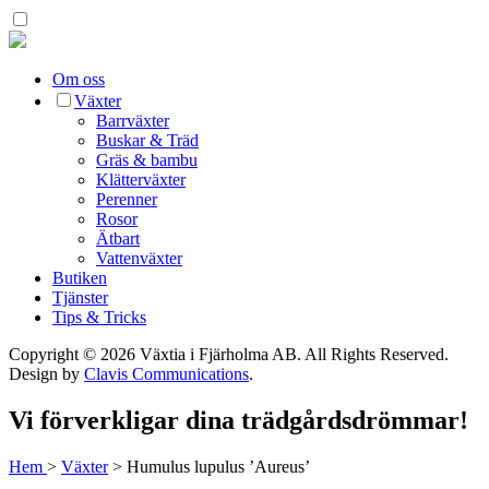
Om oss
Växter
Barrväxter
Buskar & Träd
Gräs & bambu
Klätterväxter
Perenner
Rosor
Ätbart
Vattenväxter
Butiken
Tjänster
Tips & Tricks
Copyright © 2026 Växtia i Fjärholma AB.
All Rights Reserved.
Design by
Clavis Communications
.
Vi förverkligar dina trädgårdsdrömmar!
Hem
>
Växter
>
Humulus lupulus ’Aureus’