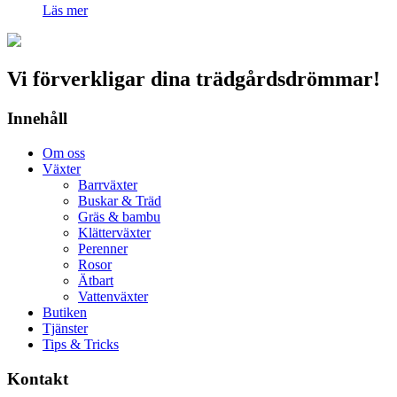
Läs mer
Vi förverkligar dina trädgårdsdrömmar!
Innehåll
Om oss
Växter
Barrväxter
Buskar & Träd
Gräs & bambu
Klätterväxter
Perenner
Rosor
Ätbart
Vattenväxter
Butiken
Tjänster
Tips & Tricks
Kontakt