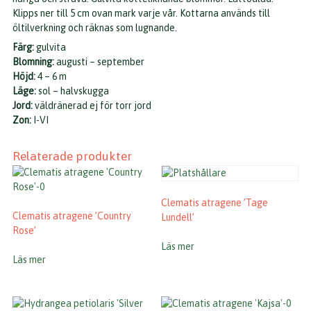
Klipps ner till 5 cm ovan mark varje vår. Kottarna används till
öltilverkning och räknas som lugnande.
Färg:
gulvita
Blomning:
augusti – september
Höjd:
4 – 6 m
Läge:
sol – halvskugga
Jord:
väldränerad ej för torr jord
Zon:
I-VI
Relaterade produkter
Clematis atragene ’Tage
Clematis atragene ’Country
Lundell’
Rose’
Läs mer
Läs mer