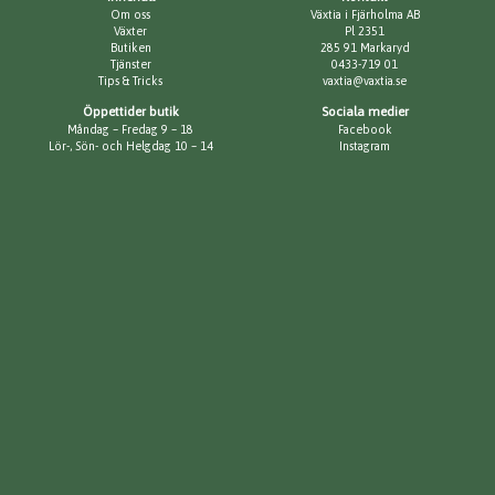
Om oss
Växtia i Fjärholma AB
Växter
Pl 2351
Butiken
285 91 Markaryd
Tjänster
0433-719 01
Tips & Tricks
vaxtia@vaxtia.se
Öppettider butik
Sociala medier
Måndag – Fredag 9 – 18
Facebook
Lör-, Sön- och Helgdag 10 – 14
Instagram