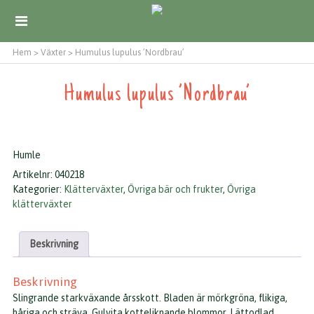
Hem
>
Växter
>
Humulus lupulus ’Nordbrau’
Humulus lupulus ’Nordbrau’
Humle
Artikelnr:
040218
Kategorier:
Klätterväxter
,
Övriga bär och frukter
,
Övriga
klätterväxter
Beskrivning
Beskrivning
Slingrande starkväxande årsskott. Bladen är mörkgröna, flikiga,
håriga och sträva. Gulvita kotteliknande blommor. Lättodlad.