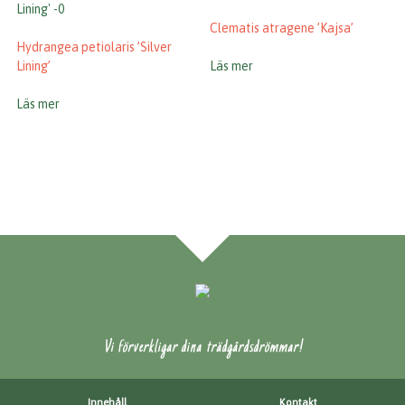
Clematis atragene ’Kajsa’
Hydrangea petiolaris ’Silver
Lining’
Läs mer
Läs mer
Vi förverkligar dina trädgårdsdrömmar!
Innehåll
Kontakt