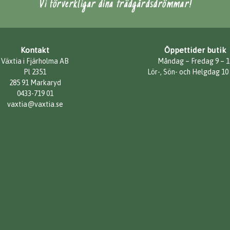
Vi förverkligar dina trädgårdsdrömmar!
Kontakt
Öppettider butik
Växtia i Fjärholma AB
Måndag – Fredag 9 – 1
Pl 2351
Lör-, Sön- och Helgdag 10
285 91 Markaryd
0433-719 01
vaxtia@vaxtia.se