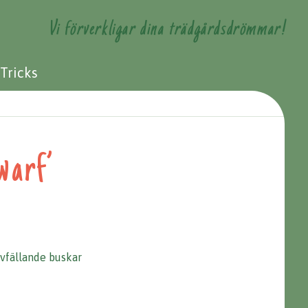
Vi förverkligar dina trädgårdsdrömmar!
 Tricks
warf’
vfällande buskar