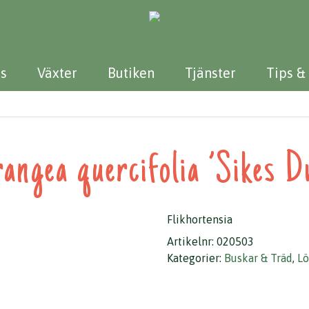
s
Växter
Butiken
Tjänster
Tips &
angea quercifolia ’Sikes D
Flikhortensia
Artikelnr:
020503
Kategorier:
Buskar & Träd
,
Lö