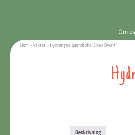
Om os
Hem
>
Växter
>
Hydrangea quercifolia ’Sikes Dwarf’
Hydr
Beskrivning