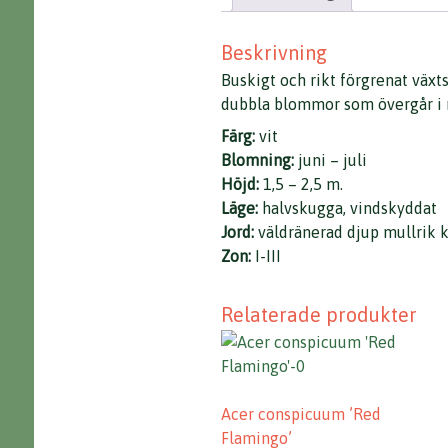
Beskrivning
Buskigt och rikt förgrenat växt
dubbla blommor som övergår i 
Färg:
vit
Blomning:
juni – juli
Höjd:
1,5 – 2,5 m.
Läge:
halvskugga, vindskyddat
Jord:
väldränerad djup mullrik k
Zon:
I-III
Relaterade produkter
Acer conspicuum ’Red
Flamingo’