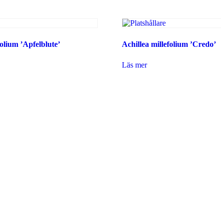
folium ’Apfelblute’
Achillea millefolium ’Credo’
Läs mer