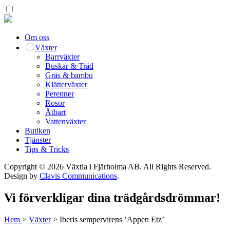
Om oss
Växter
Barrväxter
Buskar & Träd
Gräs & bambu
Klätterväxter
Perenner
Rosor
Ätbart
Vattenväxter
Butiken
Tjänster
Tips & Tricks
Copyright © 2026 Växtia i Fjärholma AB.
All Rights Reserved.
Design by
Clavis Communications
.
Vi förverkligar dina trädgårdsdrömmar!
Hem
>
Växter
>
Iberis sempervirens ’Appen Etz’