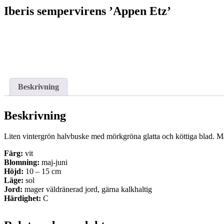
Iberis sempervirens ’Appen Etz’
Beskrivning
Beskrivning
Liten vintergrön halvbuske med mörkgröna glatta och köttiga blad. Mä
Färg:
vit
Blomning:
maj-juni
Höjd:
10 – 15 cm
Läge:
sol
Jord:
mager väldränerad jord, gärna kalkhaltig
Härdighet:
C