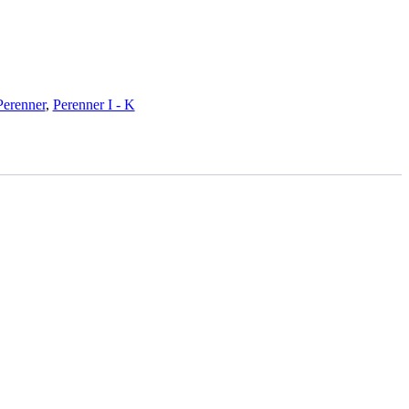
Perenner
,
Perenner I - K