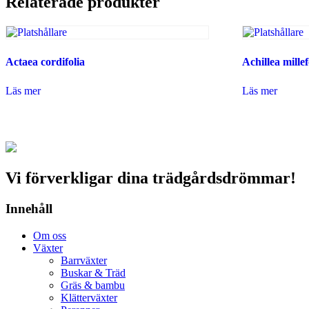
Relaterade produkter
Actaea cordifolia
Achillea mille
Läs mer
Läs mer
Vi förverkligar dina trädgårdsdrömmar!
Innehåll
Om oss
Växter
Barrväxter
Buskar & Träd
Gräs & bambu
Klätterväxter