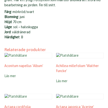
grunt. Har ett ytligt rotsystem som man bör undvika att störa vid
bearbetning av jorden. Fin till snitt.
Färg:
mörkröd/svart
Blomning:
juni
Höjd
: 70 cm
Läge
: sol – halvskugga
Jord
: väldränerad
Härdighet
: B
Relaterade produkter
Aconitum napellus ’Album’
Achillea millefolium ’Walther
Funcke’
Läs mer
Läs mer
Actaea cordifolia
Actaea japonica ’Acerine’