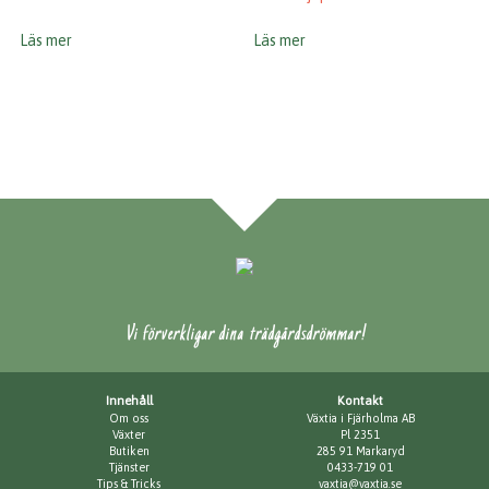
Läs mer
Läs mer
Vi förverkligar dina trädgårdsdrömmar!
Innehåll
Kontakt
Om oss
Växtia i Fjärholma AB
Växter
Pl 2351
Butiken
285 91 Markaryd
Tjänster
0433-719 01
Tips & Tricks
vaxtia@vaxtia.se