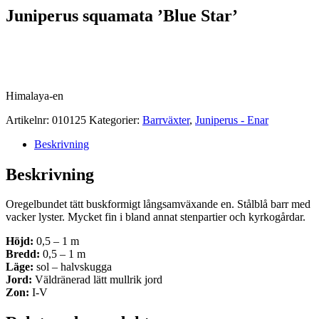
Juniperus squamata ’Blue Star’
Himalaya-en
Artikelnr:
010125
Kategorier:
Barrväxter
,
Juniperus - Enar
Beskrivning
Beskrivning
Oregelbundet tätt buskformigt långsamväxande en. Stålblå barr med
vacker lyster. Mycket fin i bland annat stenpartier och kyrkogårdar.
Höjd:
0,5 – 1 m
Bredd:
0,5 – 1 m
Läge:
sol – halvskugga
Jord:
Väldränerad lätt mullrik jord
Zon:
I-V