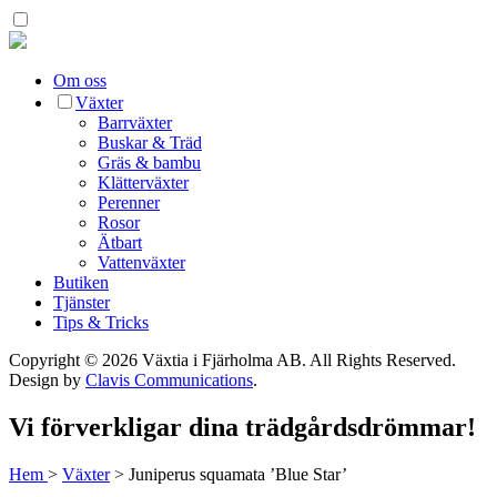
Om oss
Växter
Barrväxter
Buskar & Träd
Gräs & bambu
Klätterväxter
Perenner
Rosor
Ätbart
Vattenväxter
Butiken
Tjänster
Tips & Tricks
Copyright © 2026 Växtia i Fjärholma AB.
All Rights Reserved.
Design by
Clavis Communications
.
Vi förverkligar dina trädgårdsdrömmar!
Hem
>
Växter
>
Juniperus squamata ’Blue Star’