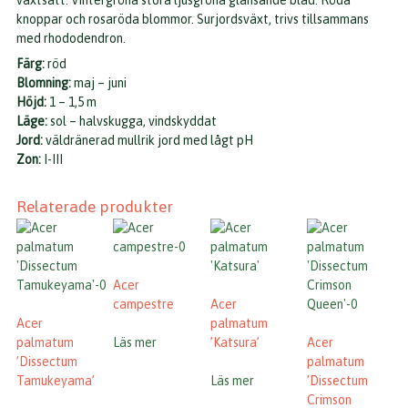
växtsätt. Vintergröna stora ljusgröna glänsande blad. Röda
knoppar och rosaröda blommor. Surjordsväxt, trivs tillsammans
med rhododendron.
Färg:
röd
Blomning:
maj – juni
Höjd:
1 – 1,5 m
Läge:
sol – halvskugga, vindskyddat
Jord:
väldränerad mullrik jord med lågt pH
Zon:
I-III
Relaterade produkter
Acer
campestre
Acer
Acer
palmatum
palmatum
Läs mer
’Katsura’
Acer
’Dissectum
palmatum
Tamukeyama’
Läs mer
’Dissectum
Crimson