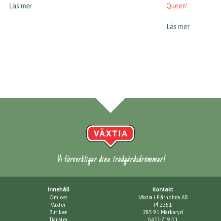
Läs mer
Queen’
Läs mer
Vi förverkligar dina trädgårdsdrömmar!
Innehåll
Kontakt
Om oss
Växtia i Fjärholma AB
Växter
Pl 2351
Butiken
285 91 Markaryd
Tjänster
0433-719 01