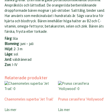
slanka grenar. Liten lilafärgade potatisblomsliknande blomma.
Anspråkslös och lättodlad. De orangeröda berberisliknande
droppformade bären mognar i juli-oktober. Salttålig, binder sand.
Har använts som medicinalväxt i hundratals år. Sägs vara bra för
hjärta och blodtryck. Bären innehåller höga halter av B2 och C-
vitamin, omega-fettsyror, betakaroten, selen och zink. Bären äts
färska, frysta eller torkade.
Färg:
lila
Blomning:
juni – juli
Höjd:
2- 3 m
Läge:
sol
Jord:
väldränerad
Zon:
I-IV
Relaterade produkter
Chaenomeles superba ’Jet Trail’
Prunus cerasifera ’Hollywood’
Läs mer
Läs mer