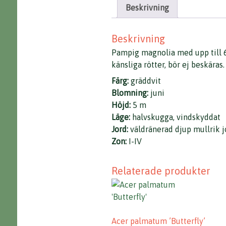
Beskrivning
Beskrivning
Pampig magnolia med upp till 6
känsliga rötter, bör ej beskäras.
Färg:
gräddvit
Blomning:
juni
Höjd:
5 m
Läge:
halvskugga, vindskyddat
Jord:
väldränerad djup mullrik 
Zon:
I-IV
Relaterade produkter
Acer palmatum ’Butterfly’