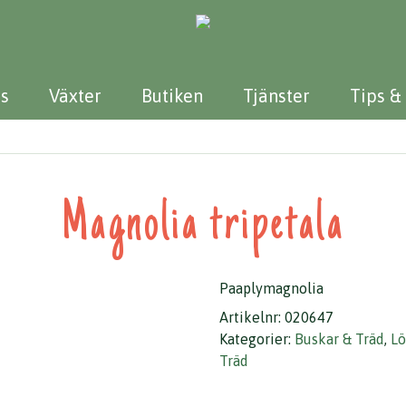
s
Växter
Butiken
Tjänster
Tips &
Magnolia tripetala
Paaplymagnolia
Artikelnr:
020647
Kategorier:
Buskar & Träd
,
Lö
Träd