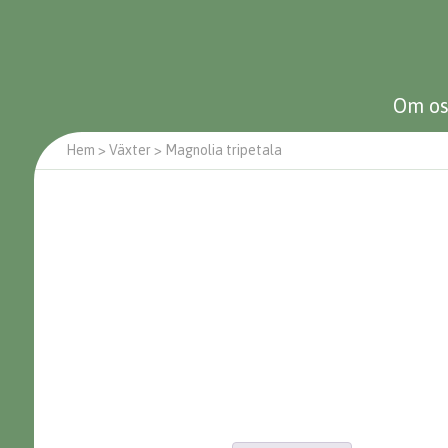
Om os
Hem
>
Växter
>
Magnolia tripetala