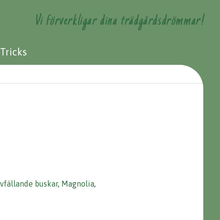
Vi förverkligar dina trädgårdsdrömmar!
 Tricks
vfällande buskar
,
Magnolia
,