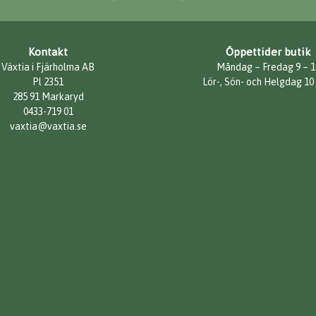
Kontakt
Öppettider butik
Växtia i Fjärholma AB
Måndag – Fredag 9 – 1
Pl 2351
Lör-, Sön- och Helgdag 10
285 91 Markaryd
0433-719 01
vaxtia@vaxtia.se