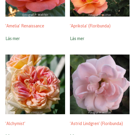
’Amelia’ Renaissance
’Aprikola’ (Floribunda)
Läs mer
Läs mer
’Alchymist’
’Astrid Lindgren’ (Floribunda)