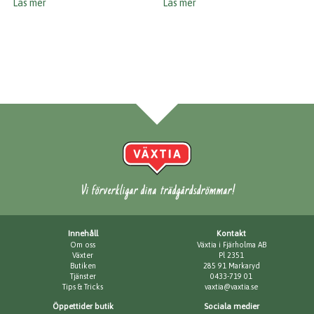
Läs mer
Läs mer
Vi förverkligar dina trädgårdsdrömmar!
Innehåll
Kontakt
Om oss
Växtia i Fjärholma AB
Växter
Pl 2351
Butiken
285 91 Markaryd
Tjänster
0433-719 01
Tips & Tricks
vaxtia@vaxtia.se
Öppettider butik
Sociala medier