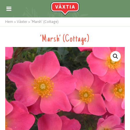
Hem
>
Växter
>
’Marsh’ (Cottage)
’Marsh’ (Cottage)