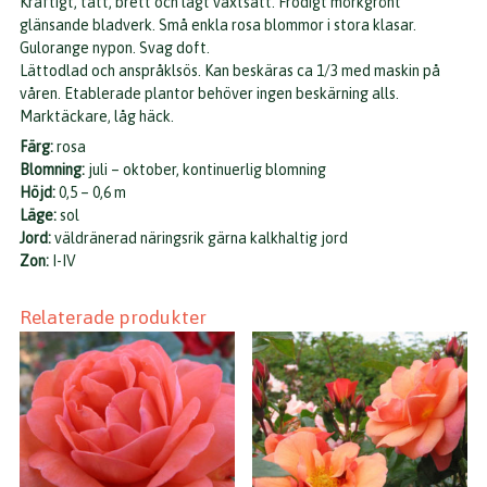
Kraftigt, tätt, brett och lågt växtsätt. Frodigt mörkgrönt
glänsande bladverk. Små enkla rosa blommor i stora klasar.
Gulorange nypon. Svag doft.
Lättodlad och anspråklsös. Kan beskäras ca 1/3 med maskin på
våren. Etablerade plantor behöver ingen beskärning alls.
Marktäckare, låg häck.
Färg:
rosa
Blomning:
juli – oktober, kontinuerlig blomning
Höjd:
0,5 – 0,6 m
Läge:
sol
Jord:
väldränerad näringsrik gärna kalkhaltig jord
Zon:
I-IV
Relaterade produkter