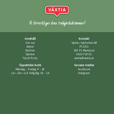
Vi förverkligar dina trädgårdsdrömmar!
Innehåll
Kontakt
Om oss
Växtia i Fjärholma AB
Växter
Pl 2351
Butiken
285 91 Markaryd
Tjänster
0433-719 01
Tips & Tricks
vaxtia@vaxtia.se
Öppettider butik
Sociala medier
Måndag – Fredag 9 – 18
Facebook
Lör-, Sön- och Helgdag 10 – 14
Instagram