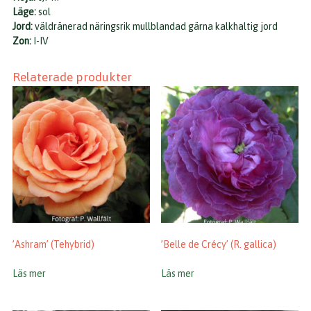
Läge:
sol
Jord:
väldränerad näringsrik mullblandad gärna kalkhaltig jord
Zon:
I-IV
Relaterade produkter
’Ashram’ (Tehybrid)
’Belle de Crécy’ (R. gallica)
Läs mer
Läs mer