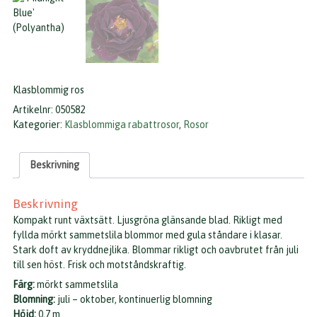
Klasblommig ros
Artikelnr:
050582
Kategorier:
Klasblommiga rabattrosor
,
Rosor
Beskrivning
Beskrivning
Kompakt runt växtsätt. Ljusgröna glänsande blad. Rikligt med
fyllda mörkt sammetslila blommor med gula ståndare i klasar.
Stark doft av kryddnejlika. Blommar rikligt och oavbrutet från juli
till sen höst. Frisk och motståndskraftig.
Färg:
mörkt sammetslila
Blomning:
juli – oktober, kontinuerlig blomning
Höjd:
0,7 m