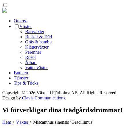
Om oss
Växter
Barrväxter
Buskar & Träd
Gräs & bambu
Klätterväxter
Perenner
Rosor
Ätbart
Vattenväxter
Butiken
Tjänster
Tips & Tricks
Copyright © 2026 Växtia i Fjärholma AB.
All Rights Reserved.
Design by
Clavis Communications
.
Vi förverkligar dina trädgårdsdrömmar!
Hem
>
Växter
>
Miscanthus sinensis ’Gracillimus’