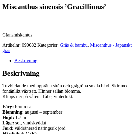
Miscanthus sinensis ’Gracillimus’
Glansmiskantus
Artikelnr:
090082
Kategorier:
Gräs & bambu
,
Miscanthus - Japanskt
gräs
Beskrivning
Beskrivning
Tuvbildande med upprätta strån och grågröna smala blad. Skir med
fontänlikt växtsätt. Hinner sällan blomma.
Klipps ner på våren. Tål ej vinterfukt.
Färg:
brunrosa
Blomning:
augusti – september
Höjd:
1,7 m
Läge:
sol, vindskyddat
Jord:
väldränerad näringsrik jord
Härdighet:
C (B)