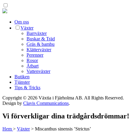
Om oss
Växter
Barrväxter
Buskar & Träd
Gräs & bambu
Klätterväxter
Perenner
Rosor
Ätbart
Vattenväxter
Butiken
Tjänster
Tips & Tricks
Copyright © 2026 Växtia i Fjärholma AB.
All Rights Reserved.
Design by
Clavis Communications
.
Vi förverkligar dina trädgårdsdrömmar!
Hem
>
Växter
>
Miscanthus sinensis ’Strictus’