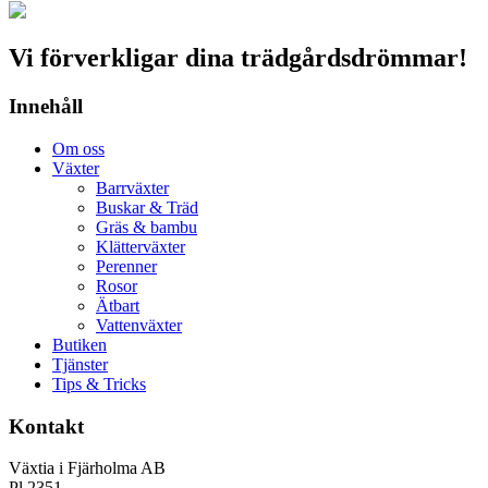
Vi förverkligar dina trädgårdsdrömmar!
Innehåll
Om oss
Växter
Barrväxter
Buskar & Träd
Gräs & bambu
Klätterväxter
Perenner
Rosor
Ätbart
Vattenväxter
Butiken
Tjänster
Tips & Tricks
Kontakt
Växtia i Fjärholma AB
Pl 2351