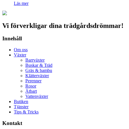
Läs mer
Vi förverkligar dina trädgårdsdrömmar!
Innehåll
Om oss
Växter
Barrväxter
Buskar & Träd
Gräs & bambu
Klätterväxter
Perenner
Rosor
Ätbart
Vattenväxter
Butiken
Tjänster
Tips & Tricks
Kontakt