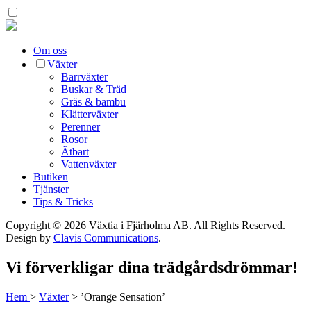
Om oss
Växter
Barrväxter
Buskar & Träd
Gräs & bambu
Klätterväxter
Perenner
Rosor
Ätbart
Vattenväxter
Butiken
Tjänster
Tips & Tricks
Copyright © 2026 Växtia i Fjärholma AB.
All Rights Reserved.
Design by
Clavis Communications
.
Vi förverkligar dina trädgårdsdrömmar!
Hem
>
Växter
>
’Orange Sensation’