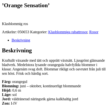
’Orange Sensation’
Klasblommig ros
Artikelnr:
050653
Kategorier:
Klasblommiga rabattrosor
,
Rosor
Beskrivning
Beskrivning
Kraftullt växande med tätt och upprätt växtsätt. Ljusgrönt glänsande
bladverk. Medelstora lysande orangegula halvfyllda blommor i
klasar. Angenäm svag doft. Blommar rikligt och oavrutet från juli till
sen höst. Frisk och härdig sort.
Färg:
orangegul
Blomning:
juni – oktober, kontinuerligt blommande
Höjd:
0,6 m
Läge:
sol
Jord:
väldränerad näringsrik gärna kalkhaltig jord
Zon:
I-IV