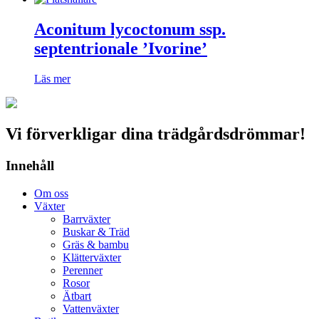
Aconitum lycoctonum ssp.
septentrionale ’Ivorine’
Läs mer
Vi förverkligar dina trädgårdsdrömmar!
Innehåll
Om oss
Växter
Barrväxter
Buskar & Träd
Gräs & bambu
Klätterväxter
Perenner
Rosor
Ätbart
Vattenväxter