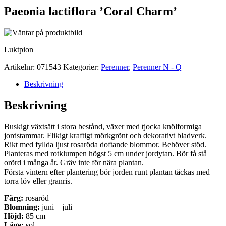
Paeonia lactiflora ’Coral Charm’
Luktpion
Artikelnr:
071543
Kategorier:
Perenner
,
Perenner N - Q
Beskrivning
Beskrivning
Buskigt växtsätt i stora bestånd, växer med tjocka knölformiga
jordstammar. Flikigt kraftigt mörkgrönt och dekorativt bladverk.
Rikt med fyllda ljust rosaröda doftande blommor. Behöver stöd.
Planteras med rotklumpen högst 5 cm under jordytan. Bör få stå
orörd i många år. Gräv inte för nära plantan.
Första vintern efter plantering bör jorden runt plantan täckas med
torra löv eller granris.
Färg:
rosaröd
Blomning:
juni – juli
Höjd:
85 cm
Läge:
sol