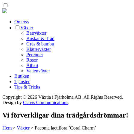
Om oss
Växter
Barrväxter
Buskar & Träd
Gräs & bambu
Klätterväxter
Perenner
Rosor
Ätbart
Vattenväxter
Butiken
Tjänster
Tips & Tricks
Copyright © 2026 Växtia i Fjärholma AB.
All Rights Reserved.
Design by
Clavis Communications
.
Vi förverkligar dina trädgårdsdrömmar!
Hem
>
Växter
>
Paeonia lactiflora ’Coral Charm’