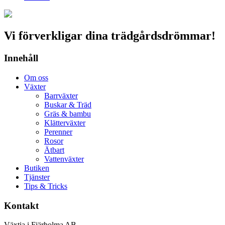
Vi förverkligar dina trädgårdsdrömmar!
Innehåll
Om oss
Växter
Barrväxter
Buskar & Träd
Gräs & bambu
Klätterväxter
Perenner
Rosor
Ätbart
Vattenväxter
Butiken
Tjänster
Tips & Tricks
Kontakt
Växtia i Fjärholma AB