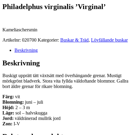
Philadelphus virginalis ’Virginal’
Kameliaschersmin
Artikelnr:
020700
Kategorier:
Buskar & Träd
,
Lövfällande buskar
Beskrivning
Beskrivning
Buskigt upprätt tätt växtsätt med överhängande grenar. Mustigt
mörkgrönt bladverk. Stora vita fyllda väldoftande blommor. Gallra
bort äldre grenar för rikare blomning.
Färg:
vit
Blomning:
juni – juli
Höjd:
2 – 3 m
Läge:
sol – halvskugga
Jord:
väldränerad mullrik jord
Zon:
I-V