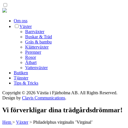
Om oss
Växter
Barrväxter
Buskar & Träd
Gräs & bambu
Klätterväxter
Perenner
Rosor
Ätbart
Vattenväxter
Butiken
Tjänster
Tips & Tricks
Copyright © 2026 Växtia i Fjärholma AB.
All Rights Reserved.
Design by
Clavis Communications
.
Vi förverkligar dina trädgårdsdrömmar!
Hem
>
Växter
>
Philadelphus virginalis ’Virginal’