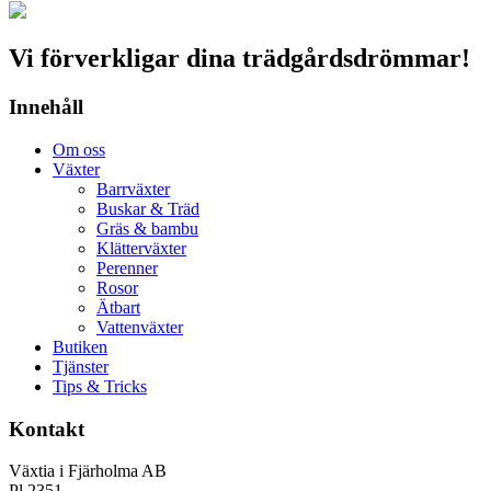
Vi förverkligar dina trädgårdsdrömmar!
Innehåll
Om oss
Växter
Barrväxter
Buskar & Träd
Gräs & bambu
Klätterväxter
Perenner
Rosor
Ätbart
Vattenväxter
Butiken
Tjänster
Tips & Tricks
Kontakt
Växtia i Fjärholma AB
Pl 2351