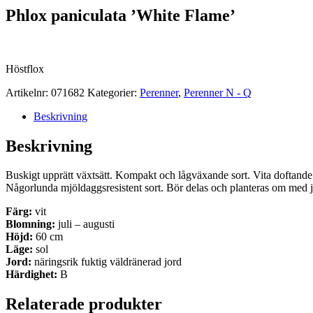
Phlox paniculata ’White Flame’
Höstflox
Artikelnr:
071682
Kategorier:
Perenner
,
Perenner N - Q
Beskrivning
Beskrivning
Buskigt upprätt växtsätt. Kompakt och lågväxande sort. Vita doftan
Någorlunda mjöldaggsresistent sort. Bör delas och planteras om med j
Färg:
vit
Blomning:
juli – augusti
Höjd:
60 cm
Läge:
sol
Jord:
näringsrik fuktig väldränerad jord
Härdighet:
B
Relaterade produkter