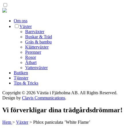
Om oss
Växter
Barrväxter
Buskar & Träd
Gräs & bambu
Klätterväxter
Perenner
Rosor
Ätbart
Vattenväxter
Butiken
Tjänster
Tips & Tricks
Copyright © 2026 Växtia i Fjärholma AB.
All Rights Reserved.
Design by
Clavis Communications
.
Vi förverkligar dina trädgårdsdrömmar!
Hem
>
Växter
>
Phlox paniculata ’White Flame’