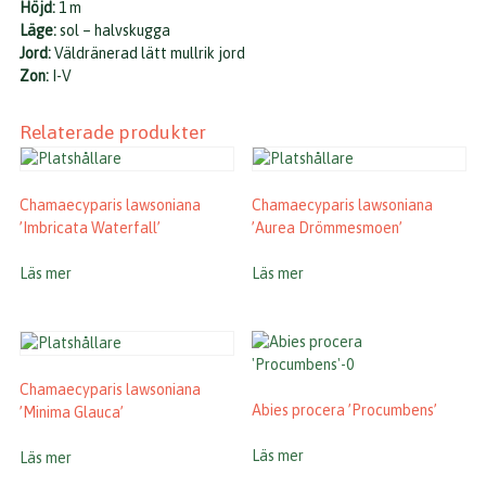
Höjd:
1 m
Läge:
sol – halvskugga
Jord:
Väldränerad lätt mullrik jord
Zon:
I-V
Relaterade produkter
Chamaecyparis lawsoniana
Chamaecyparis lawsoniana
’Imbricata Waterfall’
’Aurea Drömmesmoen’
Läs mer
Läs mer
Chamaecyparis lawsoniana
Abies procera ’Procumbens’
’Minima Glauca’
Läs mer
Läs mer