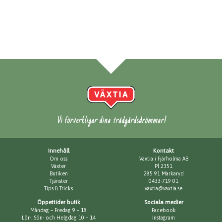
Vi förverkligar dina trädgårdsdrömmar!
Innehåll
Kontakt
Om oss
Växtia i Fjärholma AB
Växter
Pl 2351
Butiken
285 91 Markaryd
Tjänster
0433-719 01
Tips & Tricks
vaxtia@vaxtia.se
Öppettider butik
Sociala medier
Måndag – Fredag 9 – 18
Facebook
Lör-, Sön- och Helgdag 10 – 14
Instagram